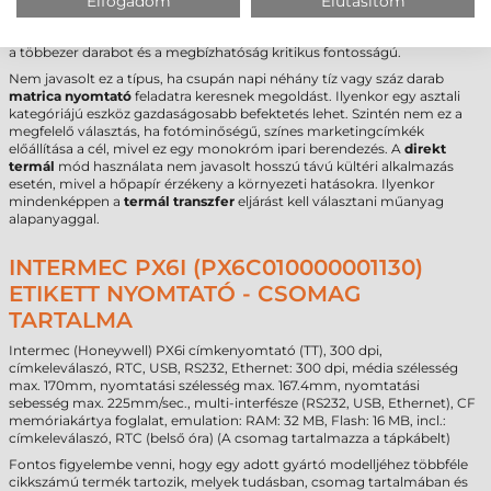
Elfogadom
Elutasítom
nagy mennyiségű árazási feladatra alkalmazzák. Ez az
etikett nyomtató
akkor térül meg leggyorsabban, ha a napi nyomtatási igény meghaladja
a többezer darabot és a megbízhatóság kritikus fontosságú.
Nem javasolt ez a típus, ha csupán napi néhány tíz vagy száz darab
matrica nyomtató
feladatra keresnek megoldást. Ilyenkor egy asztali
kategóriájú eszköz gazdaságosabb befektetés lehet. Szintén nem ez a
megfelelő választás, ha fotóminőségű, színes marketingcímkék
előállítása a cél, mivel ez egy monokróm ipari berendezés. A
direkt
termál
mód használata nem javasolt hosszú távú kültéri alkalmazás
esetén, mivel a hőpapír érzékeny a környezeti hatásokra. Ilyenkor
mindenképpen a
termál transzfer
eljárást kell választani műanyag
alapanyaggal.
INTERMEC PX6I (PX6C010000001130)
ETIKETT NYOMTATÓ - CSOMAG
TARTALMA
Intermec (Honeywell) PX6i címkenyomtató (TT), 300 dpi,
címkeleválaszó, RTC, USB, RS232, Ethernet: 300 dpi, média szélesség
max. 170mm, nyomtatási szélesség max. 167.4mm, nyomtatási
sebesség max. 225mm/sec., multi-interfésze (RS232, USB, Ethernet), CF
memóriakártya foglalat, emulation: RAM: 32 MB, Flash: 16 MB, incl.:
címkeleválaszó, RTC (belső óra) (A csomag tartalmazza a tápkábelt)
Fontos figyelembe venni, hogy egy adott gyártó modelljéhez többféle
cikkszámú termék tartozik, melyek tudásban, csomag tartalmában és