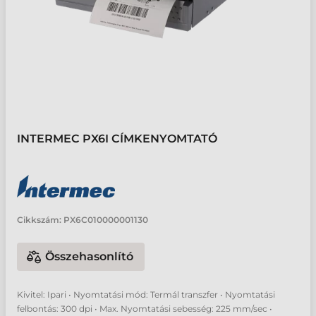
INTERMEC PX6I CÍMKENYOMTATÓ
Cikkszám:
PX6C010000001130
Összehasonlító
Kivitel: Ipari • Nyomtatási mód: Termál transzfer • Nyomtatási
felbontás: 300 dpi • Max. Nyomtatási sebesség: 225 mm/sec •