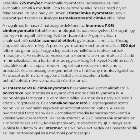
készülék
225 mm/sec
maximális nyomtatási sebessége az ipari
élvonalba emeli a modellt. Ez a teljesítmény alkalmassá teszi olyan
feladatokra, mint a nagy volumenű
futárcímke nyomtatás
vagy a
sorozatgyártásban szükséges
termékazonosító címke
előállítása.
A rugalmas felhasználhatóság érdekében az
Intermec PX6i
címkenyomtató
többféle technológiát és parancsnyelvet támogat, így
könnyen integrálható meglévő rendszerekbe. A gép kiválóan
alkalmazható
raktári azonosító etikett
gyártására, ahol a tartósság
alapvető követelmény. A precíz nyomtatási mechanizmus és a
300 dpi
felbontás garantálja, hogy a legkisebb vonalkódok is olvashatóak
maradjanak. Az eszköz tervezésekor a mérnöki szempontok az állásidő
minimalizálását és a karbantartás egyszerűségét helyezték előtérbe. A
készülék stabil alapja a modern logisztikai rendszereknek, ahol a
precizitás és a sebesség elengedhetetlen a hatékony munkavégzéshez.
A robusztus fémváz megvédi a belső alkatrészeket a fizikai
behatásoktól, növelve az eszköz élettartamát.
Az
Intermec PX6i címkenyomtató
használatával optimalizálható a
polccímke
nyomtatás és a gyártóközi azonosítás folyamata is. A
technológia támogatja a komplex grafikai elemek és a nagy sűrűségű
adatok rögzítését is. Ez a
vonalkód nyomtató
a legmagasabb szintű
technikai színvonalat képviseli az azonosítástechnikában. A széles
nyomtatási tartomány és a kiemelkedő média kapacitás csökkenti a
kellékanyag-csere miatti leállások számát. A B2B beszerzők számára ez
a modell hosszú távú, költséghatékony megoldást nyújt a nagyüzemi
jelölési feladatokra. Az
Intermec
márka neve évtizedek óta összefonódik
az ipari tartóssággal és a mérnöki pontossággal.