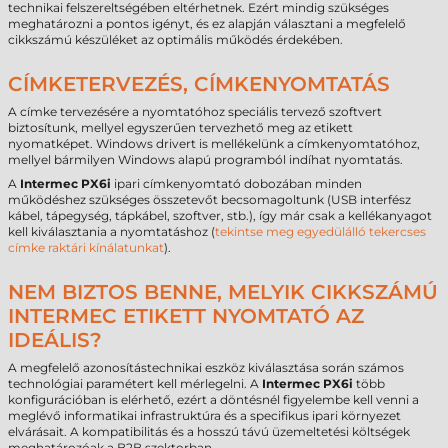
technikai felszereltségében eltérhetnek. Ezért mindig szükséges
meghatározni a pontos igényt, és ez alapján választani a megfelelő
cikkszámú készüléket az optimális működés érdekében.
CÍMKETERVEZÉS, CÍMKENYOMTATÁS
A címke tervezésére a nyomtatóhoz speciális tervező szoftvert
biztosítunk, mellyel egyszerűen tervezhető meg az etikett
nyomatképet. Windows drivert is mellékelünk a címkenyomtatóhoz,
mellyel bármilyen Windows alapú programból indíhat nyomtatás.
A
Intermec PX6i
ipari címkenyomtató dobozában minden
működéshez szükséges összetevőt becsomagoltunk (USB interfész
kábel, tápegység, tápkábel, szoftver, stb.), így már csak a kellékanyagot
kell kiválasztania a nyomtatáshoz (
tekintse meg egyedülálló tekercses
címke raktári kínálatunkat
).
NEM BIZTOS BENNE, MELYIK CIKKSZÁMÚ
INTERMEC ETIKETT NYOMTATÓ AZ
IDEÁLIS?
A megfelelő azonosítástechnikai eszköz kiválasztása során számos
technológiai paramétert kell mérlegelni. A
Intermec PX6i
több
konfigurációban is elérhető, ezért a döntésnél figyelembe kell venni a
meglévő informatikai infrastruktúra és a specifikus ipari környezet
elvárásait. A kompatibilitás és a hosszú távú üzemeltetési költségek
meghatározóak a B2B szektorban.