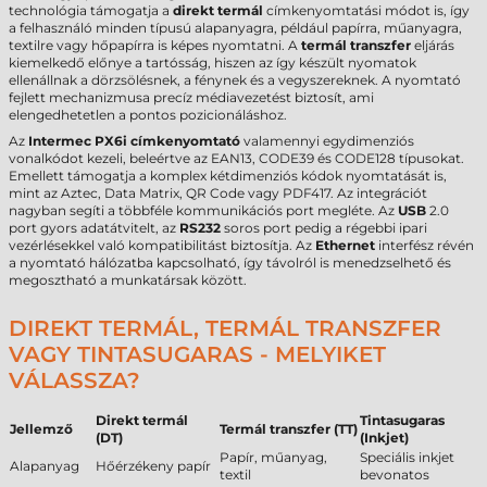
technológia támogatja a
direkt termál
címkenyomtatási módot is, így
a felhasználó minden típusú alapanyagra, például papírra, műanyagra,
textilre vagy hőpapírra is képes nyomtatni. A
termál transzfer
eljárás
kiemelkedő előnye a tartósság, hiszen az így készült nyomatok
ellenállnak a dörzsölésnek, a fénynek és a vegyszereknek. A nyomtató
fejlett mechanizmusa precíz médiavezetést biztosít, ami
elengedhetetlen a pontos pozicionáláshoz.
Az
Intermec PX6i címkenyomtató
valamennyi egydimenziós
vonalkódot kezeli, beleértve az EAN13, CODE39 és CODE128 típusokat.
Emellett támogatja a komplex kétdimenziós kódok nyomtatását is,
mint az Aztec, Data Matrix, QR Code vagy PDF417. Az integrációt
nagyban segíti a többféle kommunikációs port megléte. Az
USB
2.0
port gyors adatátvitelt, az
RS232
soros port pedig a régebbi ipari
vezérlésekkel való kompatibilitást biztosítja. Az
Ethernet
interfész révén
a nyomtató hálózatba kapcsolható, így távolról is menedzselhető és
megosztható a munkatársak között.
DIREKT TERMÁL, TERMÁL TRANSZFER
VAGY TINTASUGARAS - MELYIKET
VÁLASSZA?
Direkt termál
Tintasugaras
Jellemző
Termál transzfer (TT)
(DT)
(Inkjet)
Papír, műanyag,
Speciális inkjet
Alapanyag
Hőérzékeny papír
textil
bevonatos