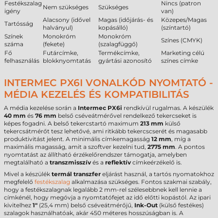
Festékszalag
Nincs (patron
Nem szükséges
Szükséges
igény
van)
Alacsony (idővel
Magas (időjárás- és
Közepes/Magas
Tartósság
halványul)
kopásálló)
(színtartó)
Színek
Monokróm
Monokróm
Színes (CMYK)
száma
(fekete)
(szalagfüggő)
Fő
Futárcímke,
Termékcímke,
Marketing célú
felhasználás
blokknyomtatás
gyártási azonosító
színes címke
INTERMEC PX6I VONALKÓD NYOMTATÓ -
MÉDIA KEZELÉS ÉS KOMPATIBILITÁS
A média kezelése során a
Intermec PX6i
rendkívül rugalmas. A készülék
40 mm
és
76 mm
belső cséveátmérővel rendelkező tekercseket is
képes fogadni. A belső tekercstartó maximum
213 mm
külső
tekercsátmérőt tesz lehetővé, ami ritkább tekercscserét és magasabb
produktivitást jelent. A minimális címkemagasság
12 mm
, míg a
maximális magasság, amit a szoftver kezelni tud,
2775 mm
. A pontos
nyomtatást az állítható érzékelőrendszer támogatja, amelyben
megtalálható a
transzmisszív
és a
reflektív
címkeérzékelő is.
Mivel a készülék
termál transzfer
eljárást használ, a tartós nyomatokhoz
megfelelő
festékszalag
alkalmazása szükséges. Fontos szakmai szabály,
hogy a festékszalagnak legalább 2 mm-rel szélesebbnek kell lennie a
címkénél, hogy megóvja a nyomtatófejet az idő előtti kopástól. Az ipari
kivitelhez
1"
(25,4 mm) belső cséveátmérőjű,
Ink-Out
(külső festékes)
szalagok használhatóak, akár 450 méteres hosszúságban is. A