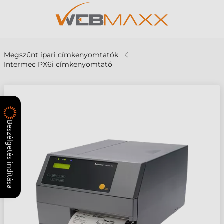
Megszűnt ipari címkenyomtatók
Intermec PX6i címkenyomtató
Beszélgetés indítása