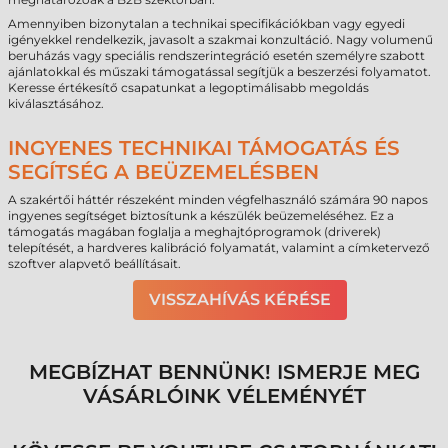
Amennyiben bizonytalan a technikai specifikációkban vagy egyedi
igényekkel rendelkezik, javasolt a szakmai konzultáció. Nagy volumenű
beruházás vagy speciális rendszerintegráció esetén személyre szabott
ajánlatokkal és műszaki támogatással segítjük a beszerzési folyamatot.
Keresse értékesítő csapatunkat a legoptimálisabb megoldás
kiválasztásához.
INGYENES TECHNIKAI TÁMOGATÁS ÉS
SEGÍTSÉG A BEÜZEMELÉSBEN
A szakértői háttér részeként minden végfelhasználó számára 90 napos
ingyenes segítséget biztosítunk a készülék beüzemeléséhez. Ez a
támogatás magában foglalja a meghajtóprogramok (driverek)
telepítését, a hardveres kalibráció folyamatát, valamint a címketervező
szoftver alapvető beállításait.
VISSZAHÍVÁS KÉRÉSE
MEGBÍZHAT BENNÜNK! ISMERJE MEG
VÁSÁRLÓINK VÉLEMÉNYÉT