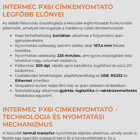
INTERMEC PX6I CÍMKENYOMTATÓ
LEGFŐBB ELŐNYEI
Az alábbi felsorolás összefoglalja a készülék legfontosabb funkcionális
jellemzőit, amelyek támogatják a hatékony üzleti döntéshozatalt:
Napi terhelhetőség:
korlátlan
, alkalmas a folyamatos ipari
igénybevételre.
Nyomtatási szélesség: extrém széles, akár
167,4 mm
felület
kezelése.
Nyomtatási sebesség:
225 mm/sec
, ami gyors kiszolgálást tesz
lehetővé nagy volumen esetén is.
Felbontás:
300 dpi
, ideális apró betűkhöz, logókhoz és sűrű 2D
kódokhoz.
Csatlakozási lehetőségek: alapfelszereltség az
USB
,
RS232
és
Ethernet
interfész.
Strapabíró kivitel: teljes fém ház az ipari védelem érdekében.
Sokoldalúság: alkalmas
gyártás
,
logisztika
és
raktárüzemeltetés
feladataira egyaránt.
INTERMEC PX6I CÍMKENYOMTATÓ -
TECHNOLÓGIA ÉS NYOMTATÁSI
MECHANIZMUS
A készülék
termál transzfer
nyomtatási eljárást alkalmaz, amely során a
festék egy speciális szalagról kerül át a hordozófelületre. Ez a