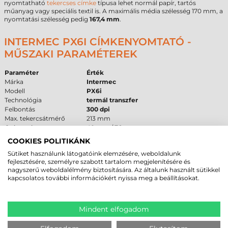
nyomtatható
tekercses címke
típusa lehet normál papír, tartós
műanyag vagy speciális textil is. A maximális média szélesség 170 mm, a
nyomtatási szélesség pedig
167,4 mm
.
INTERMEC PX6I CÍMKENYOMTATÓ -
MŰSZAKI PARAMÉTEREK
Paraméter
Érték
Márka
Intermec
Modell
PX6i
Technológia
termál transzfer
Felbontás
300 dpi
Max. tekercsátmérő
213 mm
Cséveméret
40 mm / 76 mm
Interfész
USB
,
RS232
,
Ethernet
COOKIES POLITIKÁNK
Garancia
12 hónap
(készülék) / 6 hónap (fej)
Sütiket használunk látogatóink elemzésére, weboldalunk
fejlesztésére, személyre szabott tartalom megjelenítésére és
FELHASZNÁLÁSI TERÜLETEK ÉS „MIKOR
nagyszerű weboldalélmény biztosítására. Az általunk használt sütikkel
kapcsolatos további információkért nyissa meg a beállításokat.
NEM EZ A MEGFELELŐ VÁLASZTÁS?”
Az
Intermec PX6i címkenyomtató
elsődleges felhasználási területe a
nagyüzemi
gyártás
, ahol a sorok melletti folyamatos címkézés
Mindent elfogadom
alapfeltétel. A
logisztika
és a disztribúciós központok számára a gyors
futárcímke nyomtatás
és raktári azonosítás miatt ideális választás. Az
egészségügyben a tartós mintajelölésre, a kereskedelemben pedig a