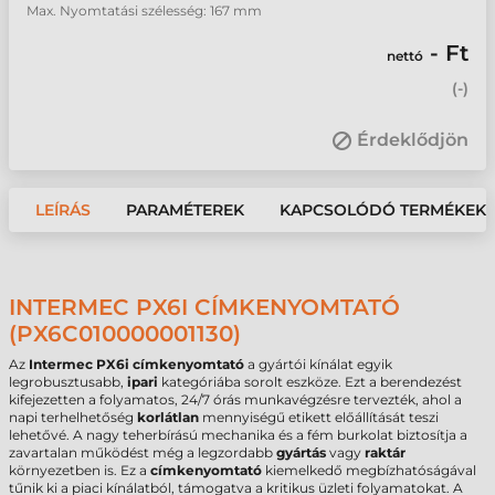
Max. Nyomtatási szélesség: 167 mm
- Ft
nettó
(
-
)
Érdeklődjön
LEÍRÁS
PARAMÉTEREK
KAPCSOLÓDÓ TERMÉKEK
INTERMEC PX6I CÍMKENYOMTATÓ
(PX6C010000001130)
Az
Intermec PX6i címkenyomtató
a gyártói kínálat egyik
legrobusztusabb,
ipari
kategóriába sorolt eszköze. Ezt a berendezést
kifejezetten a folyamatos, 24/7 órás munkavégzésre tervezték, ahol a
napi terhelhetőség
korlátlan
mennyiségű etikett előállítását teszi
lehetővé. A nagy teherbírású mechanika és a fém burkolat biztosítja a
zavartalan működést még a legzordabb
gyártás
vagy
raktár
környezetben is. Ez a
címkenyomtató
kiemelkedő megbízhatóságával
tűnik ki a piaci kínálatból, támogatva a kritikus üzleti folyamatokat. A