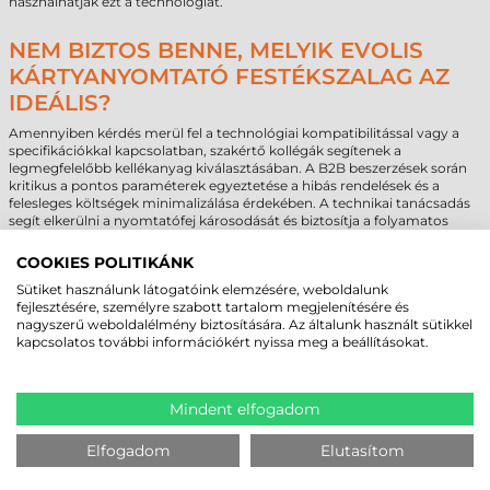
használhatják ezt a technológiát.
NEM BIZTOS BENNE, MELYIK EVOLIS
KÁRTYANYOMTATÓ FESTÉKSZALAG AZ
IDEÁLIS?
Amennyiben kérdés merül fel a technológiai kompatibilitással vagy a
specifikációkkal kapcsolatban, szakértő kollégák segítenek a
legmegfelelőbb kellékanyag kiválasztásában. A B2B beszerzések során
kritikus a pontos paraméterek egyeztetése a hibás rendelések és a
felesleges költségek minimalizálása érdekében. A technikai tanácsadás
segít elkerülni a nyomtatófej károsodását és biztosítja a folyamatos
üzletmenetet.
COOKIES POLITIKÁNK
Egyedi igények vagy nagyobb éves volumen esetén lehetőség van
személyre szabott ajánlatkérésre is. Amennyiben a saját gépi állomány
Sütiket használunk látogatóink elemzésére, weboldalunk
vagy a szükséges humán erőforrás nem áll rendelkezésre,
fejlesztésére, személyre szabott tartalom megjelenítésére és
professzionális
plasztik kártya nyomtatás
szolgáltatás is igénybe vehető.
nagyszerű weboldalélmény biztosítására. Az általunk használt sütikkel
Ez a megoldás lehetővé teszi a kész, nyomtatott kártyák beszerzését
kapcsolatos további információkért nyissa meg a beállításokat.
közvetlenül a felhasználási pontra szállítva, így mentesítve a szervezetet
a technikai karbantartási feladatok alól.
Mindent elfogadom
Elfogadom
Elutasítom
GYAKRAN ISMÉTELT KÉRDÉSEK