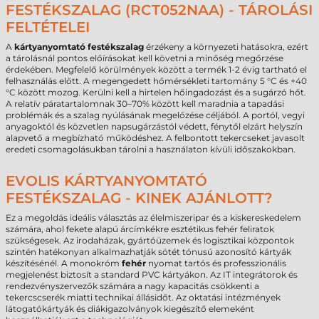
FESTÉKSZALAG (RCT052NAA) - TÁROLÁSI
FELTÉTELEI
A
kártyanyomtató festékszalag
érzékeny a környezeti hatásokra, ezért
a tárolásnál pontos előírásokat kell követni a minőség megőrzése
érdekében. Megfelelő körülmények között a termék 1-2 évig tartható el
felhasználás előtt. A megengedett hőmérsékleti tartomány 5 °C és +40
°C között mozog. Kerülni kell a hirtelen hőingadozást és a sugárzó hőt.
A relatív páratartalomnak 30–70% között kell maradnia a tapadási
problémák és a szalag nyúlásának megelőzése céljából. A portól, vegyi
anyagoktól és közvetlen napsugárzástól védett, fénytől elzárt helyszín
alapvető a megbízható működéshez. A felbontott tekercseket javasolt
eredeti csomagolásukban tárolni a használaton kívüli időszakokban.
EVOLIS KÁRTYANYOMTATÓ
FESTÉKSZALAG - KINEK AJÁNLOTT?
Ez a megoldás ideális választás az élelmiszeripar és a kiskereskedelem
számára, ahol fekete alapú árcímkékre esztétikus fehér feliratok
szükségesek. Az irodaházak, gyártóüzemek és logisztikai központok
szintén hatékonyan alkalmazhatják sötét tónusú azonosító kártyák
készítésénél. A monokróm
fehér
nyomat tartós és professzionális
megjelenést biztosít a standard PVC kártyákon. Az IT integrátorok és
rendezvényszervezők számára a nagy kapacitás csökkenti a
tekercscserék miatti technikai állásidőt. Az oktatási intézmények
látogatókártyák és diákigazolványok kiegészítő elemeként