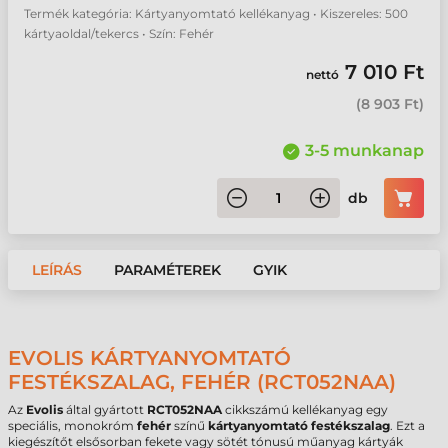
Termék kategória: Kártyanyomtató kellékanyag • Kiszereles: 500
kártyaoldal/tekercs • Szín: Fehér
7 010 Ft
nettó
(
8 903 Ft
)
3-5 munkanap
db
LEÍRÁS
PARAMÉTEREK
GYIK
EVOLIS KÁRTYANYOMTATÓ
FESTÉKSZALAG, FEHÉR (RCT052NAA)
Az
Evolis
által gyártott
RCT052NAA
cikkszámú kellékanyag egy
speciális, monokróm
fehér
színű
kártyanyomtató festékszalag
. Ezt a
kiegészítőt elsősorban fekete vagy sötét tónusú műanyag kártyák