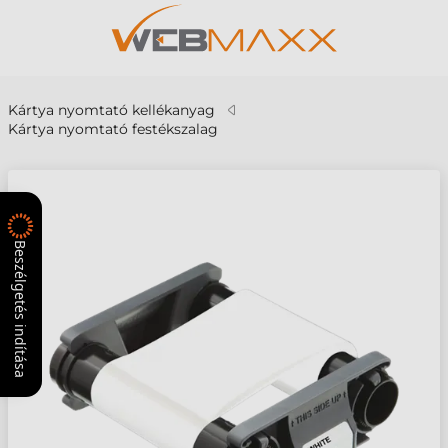
Kártya nyomtató kellékanyag
Kártya nyomtató festékszalag
Beszélgetés indítása