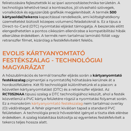
feliratozására fejlesztették ki az ipari azonosítástechnika területén. A
technológia lehetővé teszi a kontrasztos, jól olvasható szövegek,
vonalkódok és egyszerűbb grafikák megjelenítését. A termék
500
kártyaoldal/tekercs
kapacitással rendelkezik, ami költséghatékony
üzemeltetést biztosít közepes volumenű feladatoknál is. Ez a típus a
Direct-to-Card (DTC) nyomtatási eljárást támogatja. A beszerzés előtt
elengedhetetlen a pontos cikkszám ellenőrzése a kompatibilitási hibák
elkerülése érdekében. A termék nem tartalmaz lamináló fóliát vagy
retranszfer filmet, kizárólag a festékfelvitelért felelős.
EVOLIS KÁRTYANYOMTATÓ
FESTÉKSZALAG - TECHNOLÓGIAI
MAGYARÁZAT
A hőszublimációs és termál transzfer eljárás során a
kártyanyomtató
festékszalag
pigmentjei a nyomtatófej hőhatására kerülnek át a
hordozófelületre. Két fő technológiát különíthetünk el a piacon: a
közvetlen kártyanyomtatást (DTC) és a retranszfer eljárást. Az
RCT052NAA
típusú szalag a DTC technológiához készült, ahol a festék
közvetlenül a PVC kártya felületére rögzül a nyomtatási folyamat során.
Ez a monokróm
kártyanyomtató festékszalag
nem tartalmaz overlay
(O) védőréteget. A fehér pigment kiválóan tapad a standard PVC
felületeken. A technológia precíz hővezérlést igényel a tiszta élek elérése
érdekében. A szalag kialakítása biztosítja az egyenletes festékfelvitelt a
tekercs teljes hossza alatt.