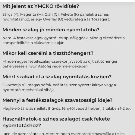
Mit jelent az YMCKO rövidítés?
Sárga (Y), Magenta (M), Cián (C), Fekete (K) panelek a színes
nyomtatáshoz, és egy Overlay (O) védőréteg a tartósságért.
Minden szalag jó minden nyomtatóba?
Nem. A festékszalagok gyártó- és típusfüggőek. Mindig ellenőrizze a
kompatibilitást a cikkszám alapján.
Mikor kell cserélni a tisztítóhengert?
Minden egyes festékszalag-cserekor javasolt az új tisztítóhenger
behelyezése a nyomtatófej védelme érdekében.
Miért szakad el a szalag nyomtatás közben?
Okozhatja túl magas hőfok-beállítás, szennyezett kártya vagy a
nyomtató mechanikai hibája.
Mennyi a festékszalagok szavatossági ideje?
Megfelelő tárolás mellett (hűvös, fénytől védett helyen) általában 1-2 év.
Használhatok-e színes szalagot csak fekete
nyomtatáshoz?
Igen, de gazdaságtalan, mert minden nyomatnál elhasználja a teljes