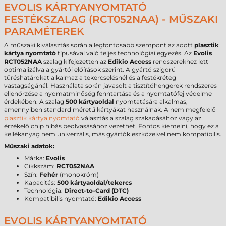
EVOLIS KÁRTYANYOMTATÓ
FESTÉKSZALAG (RCT052NAA) - MŰSZAKI
PARAMÉTEREK
A műszaki kiválasztás során a legfontosabb szempont az adott
plasztik
kártya nyomtató
típusával való teljes technológiai egyezés. Az
Evolis
RCT052NAA
szalag kifejezetten az
Edikio Access
rendszerekhez lett
optimalizálva a gyártói előírások szerint. A gyártó szigorú
tűréshatárokat alkalmaz a tekercselésnél és a festékréteg
vastagságánál. Használata során javasolt a tisztítóhengerek rendszeres
ellenőrzése a nyomatminőség fenntartása és a nyomtatófej védelme
érdekében. A szalag
500 kártyaoldal
nyomtatására alkalmas,
amennyiben standard méretű kártyákat használnak. A nem megfelelő
plasztik kártya nyomtató
választás a szalag szakadásához vagy az
érzékelő chip hibás beolvasásához vezethet. Fontos kiemelni, hogy ez a
kellékanyag nem univerzális, más gyártók eszközeivel nem kompatibilis.
Műszaki adatok:
Márka:
Evolis
Cikkszám:
RCT052NAA
Szín:
Fehér
(monokróm)
Kapacitás:
500 kártyaoldal/tekercs
Technológia:
Direct-to-Card (DTC)
Kompatibilis nyomtató:
Edikio Access
EVOLIS KÁRTYANYOMTATÓ