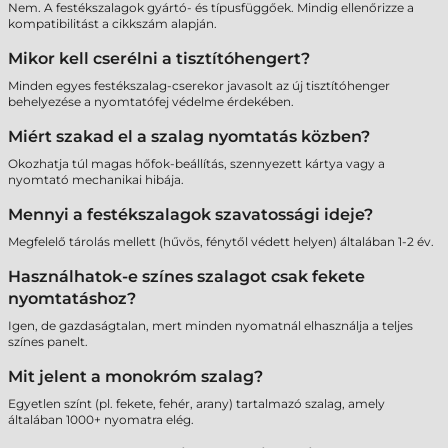
Nem. A festékszalagok gyártó- és típusfüggőek. Mindig ellenőrizze a
kompatibilitást a cikkszám alapján.
Mikor kell cserélni a tisztítóhengert?
Minden egyes festékszalag-cserekor javasolt az új tisztítóhenger
behelyezése a nyomtatófej védelme érdekében.
Miért szakad el a szalag nyomtatás közben?
Okozhatja túl magas hőfok-beállítás, szennyezett kártya vagy a
nyomtató mechanikai hibája.
Mennyi a festékszalagok szavatossági ideje?
Megfelelő tárolás mellett (hűvös, fénytől védett helyen) általában 1-2 év.
Használhatok-e színes szalagot csak fekete
nyomtatáshoz?
Igen, de gazdaságtalan, mert minden nyomatnál elhasználja a teljes
színes panelt.
Mit jelent a monokróm szalag?
Egyetlen színt (pl. fekete, fehér, arany) tartalmazó szalag, amely
általában 1000+ nyomatra elég.