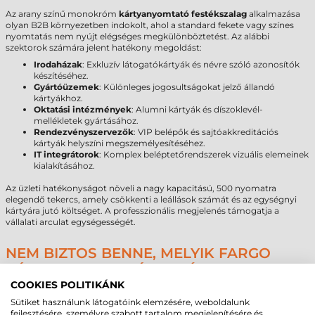
Az arany színű monokróm
kártyanyomtató festékszalag
alkalmazása
olyan B2B környezetben indokolt, ahol a standard fekete vagy színes
nyomtatás nem nyújt elégséges megkülönböztetést. Az alábbi
szektorok számára jelent hatékony megoldást:
Irodaházak
: Exkluzív látogatókártyák és névre szóló azonosítók
készítéséhez.
Gyártóüzemek
: Különleges jogosultságokat jelző állandó
kártyákhoz.
Oktatási intézmények
: Alumni kártyák és díszoklevél-
mellékletek gyártásához.
Rendezvényszervezők
: VIP belépők és sajtóakkreditációs
kártyák helyszíni megszemélyesítéséhez.
IT integrátorok
: Komplex beléptetőrendszerek vizuális elemeinek
kialakításához.
Az üzleti hatékonyságot növeli a nagy kapacitású, 500 nyomatra
elegendő tekercs, amely csökkenti a leállások számát és az egységnyi
kártyára jutó költséget. A professzionális megjelenés támogatja a
vállalati arculat egységességét.
NEM BIZTOS BENNE, MELYIK FARGO
KÁRTYANYOMTATÓ FESTÉKSZALAG AZ
IDEÁLIS?
COOKIES POLITIKÁNK
Sütiket használunk látogatóink elemzésére, weboldalunk
A kártyanyomtatási rendszerek üzemeltetése során a technológiai
fejlesztésére, személyre szabott tartalom megjelenítésére és