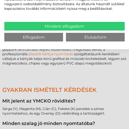
kompatibilitás a legfontosabb tényező. Egy nem megfelelő cikkszámú
nagyszerű weboldalélmény biztosítására. Az általunk használt sütikkel
kellékanyag választása nem csupán hibás nyomatokat, hanem a
kapcsolatos további információkért nyissa meg a beállításokat.
nyomtatófej károsodását is okozhatja. Amennyiben bizonytalan a
Fargo
rendszeréhez szükséges pontos specifikációkban, javasolt a szakmai
konzultáció. Mérnöki szemléletű csapatunk segít a műszaki
paraméterek és a kapacitásigények összehangolásában, hogy a
Mindent elfogadom
beszerzési folyamat kockázatmentes legyen.
Nagyobb volumenű projektek vagy egyedi igények esetén lehetőség
Elfogadom
Elutasítom
van személyre szabott ajánlat kérésére, amely tartalmazza a
kellékanyag-gazdálkodás optimalizálását is. Amennyiben a saját
géppark fenntartása helyett kiszervezett megoldást keres, a
professzionális
plasztik kártya nyomtatás
szolgáltatásunk keretében
vállaljuk a kártyák teljes körű grafikai és műszaki kivitelezését, legyen szó
mágnescsíkos, chipes vagy egyszerű PVC alapú megoldásokról.
GYAKRAN ISMÉTELT KÉRDÉSEK
Mit jelent az YMCKO rövidítés?
Sárga (Y), Magenta (M), Cián (C), Fekete (K) panelek a színes
nyomtatáshoz, és egy Overlay (O) védőréteg a tartósságért.
Minden szalag jó minden nyomtatóba?