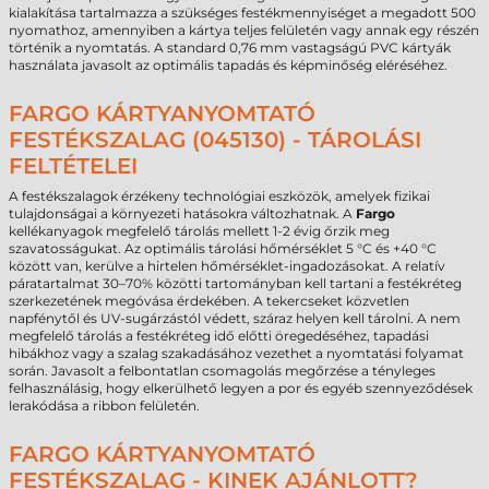
kialakítása tartalmazza a szükséges festékmennyiséget a megadott 500
nyomathoz, amennyiben a kártya teljes felületén vagy annak egy részén
történik a nyomtatás. A standard 0,76 mm vastagságú PVC kártyák
használata javasolt az optimális tapadás és képminőség eléréséhez.
FARGO KÁRTYANYOMTATÓ
FESTÉKSZALAG (045130) - TÁROLÁSI
FELTÉTELEI
A festékszalagok érzékeny technológiai eszközök, amelyek fizikai
tulajdonságai a környezeti hatásokra változhatnak. A
Fargo
kellékanyagok megfelelő tárolás mellett 1-2 évig őrzik meg
szavatosságukat. Az optimális tárolási hőmérséklet 5 °C és +40 °C
között van, kerülve a hirtelen hőmérséklet-ingadozásokat. A relatív
páratartalmat 30–70% közötti tartományban kell tartani a festékréteg
szerkezetének megóvása érdekében. A tekercseket közvetlen
napfénytől és UV-sugárzástól védett, száraz helyen kell tárolni. A nem
megfelelő tárolás a festékréteg idő előtti öregedéséhez, tapadási
hibákhoz vagy a szalag szakadásához vezethet a nyomtatási folyamat
során. Javasolt a felbontatlan csomagolás megőrzése a tényleges
felhasználásig, hogy elkerülhető legyen a por és egyéb szennyeződések
lerakódása a ribbon felületén.
FARGO KÁRTYANYOMTATÓ
FESTÉKSZALAG - KINEK AJÁNLOTT?