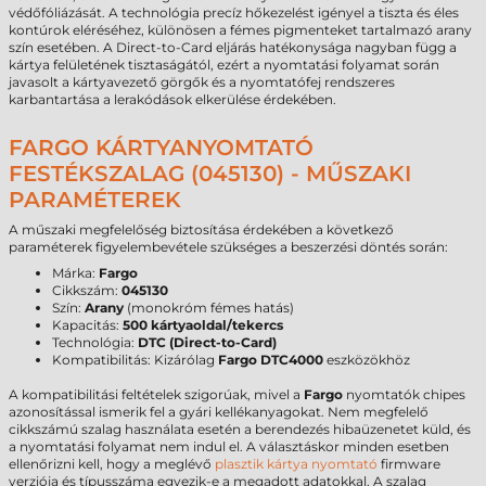
védőfóliázását. A technológia precíz hőkezelést igényel a tiszta és éles
kontúrok eléréséhez, különösen a fémes pigmenteket tartalmazó arany
szín esetében. A Direct-to-Card eljárás hatékonysága nagyban függ a
kártya felületének tisztaságától, ezért a nyomtatási folyamat során
javasolt a kártyavezető görgők és a nyomtatófej rendszeres
karbantartása a lerakódások elkerülése érdekében.
FARGO KÁRTYANYOMTATÓ
FESTÉKSZALAG (045130) - MŰSZAKI
PARAMÉTEREK
A műszaki megfelelőség biztosítása érdekében a következő
paraméterek figyelembevétele szükséges a beszerzési döntés során:
Márka:
Fargo
Cikkszám:
045130
Szín:
Arany
(monokróm fémes hatás)
Kapacitás:
500 kártyaoldal/tekercs
Technológia:
DTC (Direct-to-Card)
Kompatibilitás: Kizárólag
Fargo DTC4000
eszközökhöz
A kompatibilitási feltételek szigorúak, mivel a
Fargo
nyomtatók chipes
azonosítással ismerik fel a gyári kellékanyagokat. Nem megfelelő
cikkszámú szalag használata esetén a berendezés hibaüzenetet küld, és
a nyomtatási folyamat nem indul el. A választáskor minden esetben
ellenőrizni kell, hogy a meglévő
plasztik kártya nyomtató
firmware
verziója és típusszáma egyezik-e a megadott adatokkal. A szalag