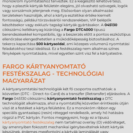
monokróm nyomtatáshoz terveztek. Ez a kiegészítő lehetővé teszi,
hogy a plasztik kártyák felületén elegáns, jól olvasható szövegek, logók
vagy sorszámok jelenjenek meg. Elsősorban olyan alkalmazási
területeken használják, ahol a kártya esztétikai értéke kiemelt
fontosságú, például törzsvásárlói rendszerekben, VIP belépők
készítésekor vagy exkluzív tagsági kártyák gyártásakor. A
045130
cikkszámú kellékanyag kizárólag a
Fargo DTC4000
típusú
berendezésekkel kompatibilis, így a beszerzés előtt a pontos eszköztípus
ellenőrzése elengedhetetlen a működőképesség biztosításához. A
tekercs kapacitása
500 kártyaoldal
, ami közepes volumenű nyomtatási
feladatokhoz teszi ideálissá. Ez a festékszalag nem alkalmas színes
fényképek nyomtatására, mivel egyetlen színt visz fel a kártyatestre.
FARGO KÁRTYANYOMTATÓ
FESTÉKSZALAG - TECHNOLÓGIAI
MAGYARÁZAT
A kártyanyomtatási technológiák két fő csoportra oszthatóak: a
közvetlen (DTC - Direct-to-Card) és a transzfer (Retransfer) eljárásokra. A
Fargo
045130 cikkszámú
kártyanyomtató festékszalag
a DTC
technológiát alkalmazza, ahol a nyomtatófej közvetlen érintkezés útján
viszi át a festéket a kártya felületére. Ez a monokróm ribbon egy
speciális gyantaalapú (resin) réteggel rendelkezik, amely hő hatására
rögzül a PVC kártyán. Fontos megjegyezni, hogy ez a típusú
kártyanyomtató festékszalag
nem tartalmaz overlay (O) védőréteget,
így amennyiben fokozott mechanikai igénybevételnek kitett kártyák
készülnek, érdemes megfontolni a kártyák laminálását vagy