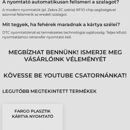
A nyomtató automatikusan felismeri a szalagot?
A modern nyomtatók (pl. Zebra ZC széria) RFID chip segítségével
azonnal felismerik az eredeti szalagot.
Mit tegyek, ha fehérek maradnak a kártya szélei?
DTC nyomtatóknál ez természetes technológiai sajátosság. Teljes kifutó
nyomtatáshoz retransfer nyomtató kell.
MEGBÍZHAT BENNÜNK! ISMERJE MEG
VÁSÁRLÓINK VÉLEMÉNYÉT
KÖVESSE BE YOUTUBE CSATORNÁNKAT!
LEGUTÓBB MEGTEKINTETT TERMÉKEK
FARGO PLASZTIK
KÁRTYA NYOMTATÓ
FESTÉKSZALAG
DTC4000 - 500 OLDAL,