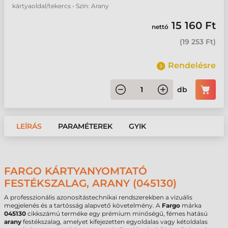
kártyaoldal/tekercs • Szín: Arany
15 160 Ft
nettó
(
19 253 Ft
)
Rendelésre
db
LEÍRÁS
PARAMÉTEREK
GYIK
FARGO KÁRTYANYOMTATÓ
FESTÉKSZALAG, ARANY (045130)
A professzionális azonosítástechnikai rendszerekben a vizuális
megjelenés és a tartósság alapvető követelmény. A
Fargo
márka
045130
cikkszámú terméke egy prémium minőségű, fémes hatású
arany
festékszalag, amelyet kifejezetten egyoldalas vagy kétoldalas