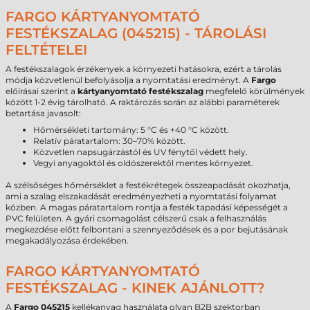
FARGO KÁRTYANYOMTATÓ
FESTÉKSZALAG (045215) - TÁROLÁSI
FELTÉTELEI
A festékszalagok érzékenyek a környezeti hatásokra, ezért a tárolás
módja közvetlenül befolyásolja a nyomtatási eredményt. A
Fargo
előírásai szerint a
kártyanyomtató festékszalag
megfelelő körülmények
között 1-2 évig tárolható. A raktározás során az alábbi paraméterek
betartása javasolt:
Hőmérsékleti tartomány: 5 °C és +40 °C között.
Relatív páratartalom: 30–70% között.
Közvetlen napsugárzástól és UV fénytől védett hely.
Vegyi anyagoktól és oldószerektől mentes környezet.
A szélsőséges hőmérséklet a festékrétegek összeapadását okozhatja,
ami a szalag elszakadását eredményezheti a nyomtatási folyamat
közben. A magas páratartalom rontja a festék tapadási képességét a
PVC felületen. A gyári csomagolást célszerű csak a felhasználás
megkezdése előtt felbontani a szennyeződések és a por bejutásának
megakadályozása érdekében.
FARGO KÁRTYANYOMTATÓ
FESTÉKSZALAG - KINEK AJÁNLOTT?
A
Fargo 045215
kellékanyag használata olyan B2B szektorban