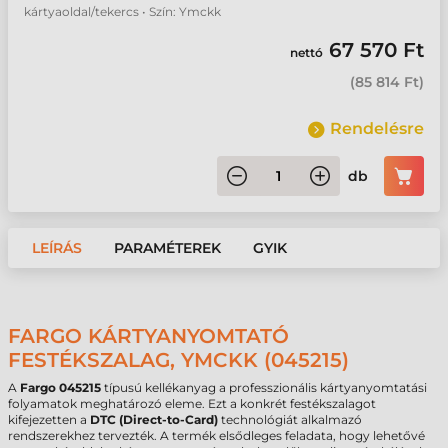
kártyaoldal/tekercs • Szín: Ymckk
67 570 Ft
nettó
(
85 814 Ft
)
Rendelésre
db
LEÍRÁS
PARAMÉTEREK
GYIK
FARGO KÁRTYANYOMTATÓ
FESTÉKSZALAG, YMCKK (045215)
A
Fargo 045215
típusú kellékanyag a professzionális kártyanyomtatási
folyamatok meghatározó eleme. Ezt a konkrét festékszalagot
kifejezetten a
DTC (Direct-to-Card)
technológiát alkalmazó
rendszerekhez tervezték. A termék elsődleges feladata, hogy lehetővé