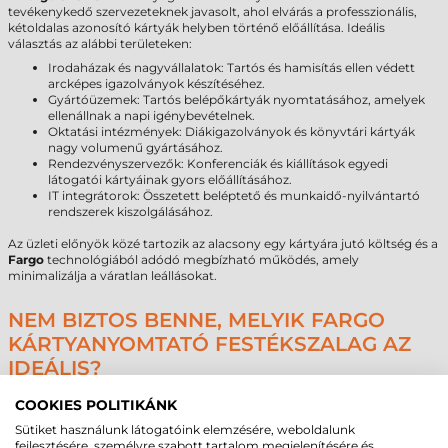
tevékenykedő szervezeteknek javasolt, ahol elvárás a professzionális,
kétoldalas azonosító kártyák helyben történő előállítása. Ideális
választás az alábbi területeken:
Irodaházak és nagyvállalatok: Tartós és hamisítás ellen védett
arcképes igazolványok készítéséhez.
Gyártóüzemek: Tartós belépőkártyák nyomtatásához, amelyek
ellenállnak a napi igénybevételnek.
Oktatási intézmények: Diákigazolványok és könyvtári kártyák
nagy volumenű gyártásához.
Rendezvényszervezők: Konferenciák és kiállítások egyedi
látogatói kártyáinak gyors előállításához.
IT integrátorok: Összetett beléptető és munkaidő-nyilvántartó
rendszerek kiszolgálásához.
Az üzleti előnyök közé tartozik az alacsony egy kártyára jutó költség és a
Fargo
technológiából adódó megbízható működés, amely
minimalizálja a váratlan leállásokat.
NEM BIZTOS BENNE, MELYIK FARGO
KÁRTYANYOMTATÓ FESTÉKSZALAG AZ
IDEÁLIS?
A technológiai fejlődés és a széles termékválaszték miatt a
COOKIES POLITIKÁNK
legmegfelelőbb kellékanyag meghatározása szakértői támogatást
igényelhet. A specifikációk pontos egyeztetése biztosítja, hogy a
Sütiket használunk látogatóink elemzésére, weboldalunk
választott
kártyanyomtató festékszalag
maradéktalanul megfeleljen a
fejlesztésére, személyre szabott tartalom megjelenítésére és