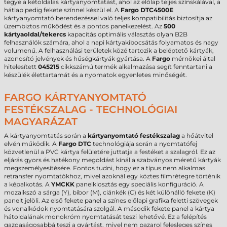
tegye a kétoldalas kártyanyomtatást, ahol az előlap teljes színskálával, a
hátlap pedig fekete színnel készül el. A
Fargo DTC4500E
kártyanyomtató berendezéssel való teljes kompatibilitás biztosítja az
üzembiztos működést és a pontos panelkezelést. Az
500
kártyaoldal/tekercs
kapacitás optimális választás olyan B2B
felhasználók számára, ahol a napi kártyakibocsátás folyamatos és nagy
volumenű. A felhasználási területek közé tartozik a beléptető kártyák,
azonosító jelvények és hűségkártyák gyártása. A
Fargo
mérnökei által
hitelesített
045215
cikkszámú termék alkalmazása segít fenntartani a
készülék élettartamát és a nyomatok egyenletes minőségét.
FARGO KÁRTYANYOMTATÓ
FESTÉKSZALAG - TECHNOLÓGIAI
MAGYARÁZAT
A kártyanyomtatás során a
kártyanyomtató festékszalag
a hőátvitel
elvén működik. A
Fargo
DTC
technológiája során a nyomtatófej
közvetlenül a PVC kártya felületére juttatja a festéket a szalagról. Ez az
eljárás gyors és hatékony megoldást kínál a szabványos méretű kártyák
megszemélyesítésére. Fontos tudni, hogy ez a típus nem alkalmas
retransfer nyomtatókhoz, mivel azoknál egy köztes filmrétegre történik
a képalkotás. A
YMCKK
panelkiosztás egy speciális konfiguráció. A
mozaikszó a sárga (Y), bíbor (M), ciánkék (C) és két különálló fekete (K)
panelt jelöli. Az első fekete panel a színes előlapi grafika feletti szövegek
és vonalkódok nyomtatására szolgál. A második fekete panel a kártya
hátoldalának monokróm nyomtatását teszi lehetővé. Ez a felépítés
gazdaságosabbá teszi a gyártást, mivel nem pazarol felesleges színes