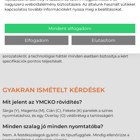
technikai követelményeknek és a felhasználói elvárásoknak.
nagyszerű weboldalélmény biztosítására. Az általunk használt sütikkel
Amennyiben bizonytalanság merül fel a kompatibilitás vagy a kapacitás
kapcsolatos további információkért nyissa meg a beállításokat.
kapcsán, javasolt a kapcsolatfelvétel a technikai tanácsadókkal. Egyedi
igények vagy nagy mennyiségű beszerzés esetén személyre szabott
megoldások támogatják a költséghatékony üzemeltetést.
Mindent elfogadom
A saját nyomtatókapacitás hiánya vagy speciális projektigény esetén a
plasztik kártya nyomtatás
szolgáltatásként is igénybe vehető. Ebben az
Elfogadom
Elutasítom
esetben a technikai paraméterek optimalizálását és a kivitelezést
szakértő csapat végzi el, garantálva a professzionális végeredményt.
Legyen szó akár egyedi tervezésű kártyákról vagy nagy példányszámú
sorozatokról, a technológiai háttér minden esetben biztosítja a kért
specifikációk pontos teljesítését.
GYAKRAN ISMÉTELT KÉRDÉSEK
Mit jelent az YMCKO rövidítés?
Sárga (Y), Magenta (M), Cián (C), Fekete (K) panelek a színes
nyomtatáshoz, és egy Overlay (O) védőréteg a tartósságért.
Minden szalag jó minden nyomtatóba?
Nem. A festékszalagok gyártó- és típusfüggőek. Mindig ellenőrizze a
kompatibilitást a cikkszám alapján.