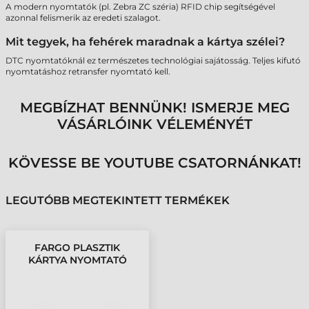
A modern nyomtatók (pl. Zebra ZC széria) RFID chip segítségével
azonnal felismerik az eredeti szalagot.
Mit tegyek, ha fehérek maradnak a kártya szélei?
DTC nyomtatóknál ez természetes technológiai sajátosság. Teljes kifutó
nyomtatáshoz retransfer nyomtató kell.
MEGBÍZHAT BENNÜNK! ISMERJE MEG
VÁSÁRLÓINK VÉLEMÉNYÉT
KÖVESSE BE YOUTUBE CSATORNÁNKAT!
LEGUTÓBB MEGTEKINTETT TERMÉKEK
FARGO PLASZTIK
KÁRTYA NYOMTATÓ
FESTÉKSZALAG
DTC4500E - 500 OLDAL,
YMCKK