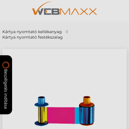
Kártya nyomtató kellékanyag
Kártya nyomtató festékszalag
Beszélgetés indítása