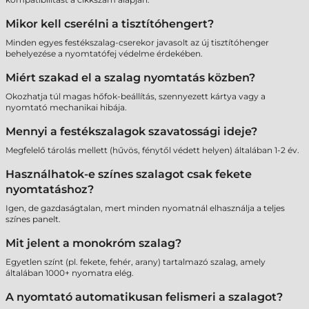
Mikor kell cserélni a tisztítóhengert?
Minden egyes festékszalag-cserekor javasolt az új tisztítóhenger
behelyezése a nyomtatófej védelme érdekében.
Miért szakad el a szalag nyomtatás közben?
Okozhatja túl magas hőfok-beállítás, szennyezett kártya vagy a
nyomtató mechanikai hibája.
Mennyi a festékszalagok szavatossági ideje?
Megfelelő tárolás mellett (hűvös, fénytől védett helyen) általában 1-2 év.
Használhatok-e színes szalagot csak fekete
nyomtatáshoz?
Igen, de gazdaságtalan, mert minden nyomatnál elhasználja a teljes
színes panelt.
Mit jelent a monokróm szalag?
Egyetlen színt (pl. fekete, fehér, arany) tartalmazó szalag, amely
általában 1000+ nyomatra elég.
A nyomtató automatikusan felismeri a szalagot?