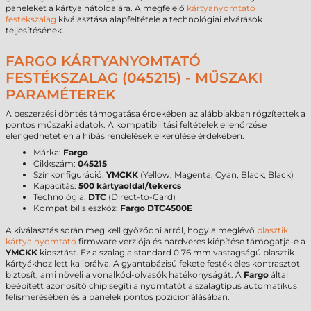
paneleket a kártya hátoldalára. A megfelelő
kártyanyomtató
festékszalag
kiválasztása alapfeltétele a technológiai elvárások
teljesítésének.
FARGO KÁRTYANYOMTATÓ
FESTÉKSZALAG (045215) - MŰSZAKI
PARAMÉTEREK
A beszerzési döntés támogatása érdekében az alábbiakban rögzítettek a
pontos műszaki adatok. A kompatibilitási feltételek ellenőrzése
elengedhetetlen a hibás rendelések elkerülése érdekében.
Márka:
Fargo
Cikkszám:
045215
Színkonfiguráció:
YMCKK
(Yellow, Magenta, Cyan, Black, Black)
Kapacitás:
500 kártyaoldal/tekercs
Technológia:
DTC
(Direct-to-Card)
Kompatibilis eszköz:
Fargo DTC4500E
A kiválasztás során meg kell győződni arról, hogy a meglévő
plasztik
kártya nyomtató
firmware verziója és hardveres kiépítése támogatja-e a
YMCKK
kiosztást. Ez a szalag a standard 0.76 mm vastagságú plasztik
kártyákhoz lett kalibrálva. A gyantabázisú fekete festék éles kontrasztot
biztosít, ami növeli a vonalkód-olvasók hatékonyságát. A
Fargo
által
beépített azonosító chip segíti a nyomtatót a szalagtípus automatikus
felismerésében és a panelek pontos pozicionálásában.