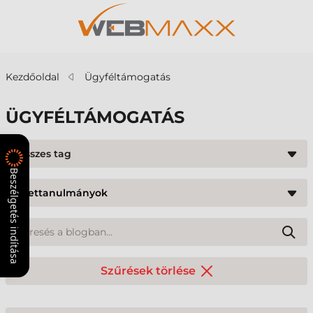
Kezdőoldal
Ügyféltámogatás
ÜGYFÉLTÁMOGATÁS
Összes tag
Beszélgetés indítása
Szűrések törlése