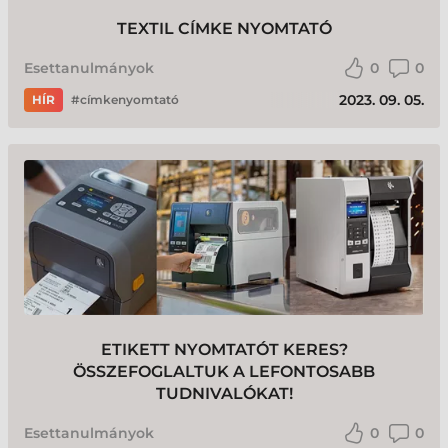
TEXTIL CÍMKE NYOMTATÓ
Esettanulmányok
0
0
2023. 09. 05.
HÍR
címkenyomtató
ETIKETT NYOMTATÓT KERES?
ÖSSZEFOGLALTUK A LEFONTOSABB
TUDNIVALÓKAT!
Esettanulmányok
0
0