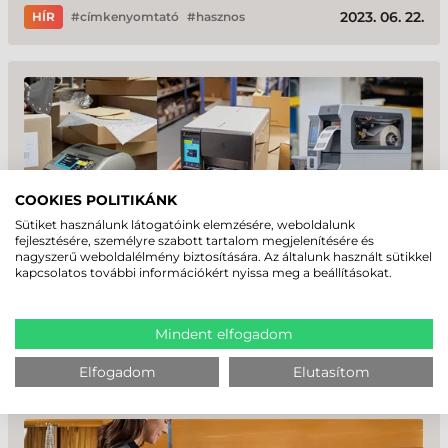
2023. 06. 22.
HÍR
címkenyomtató
hasznos
COOKIES POLITIKÁNK
Sütiket használunk látogatóink elemzésére, weboldalunk
fejlesztésére, személyre szabott tartalom megjelenítésére és
nagyszerű weboldalélmény biztosítására. Az általunk használt sütikkel
VONALKÓD NYOMTATÓT KERES? ASZTALI,
kapcsolatos további információkért nyissa meg a beállításokat.
KÖZEPES ÉS IPARI VONALKÓD NYOMTATÓK!
Esettanulmányok
0
0
Mindent elfogadom
2023. 06. 21.
HÍR
címkenyomtató
hasznos
Elfogadom
Elutasítom