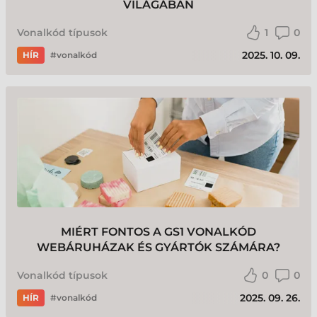
VILÁGÁBAN
Vonalkód típusok
1
0
2025. 10. 09.
HÍR
vonalkód
MIÉRT FONTOS A GS1 VONALKÓD
WEBÁRUHÁZAK ÉS GYÁRTÓK SZÁMÁRA?
Vonalkód típusok
0
0
2025. 09. 26.
HÍR
vonalkód