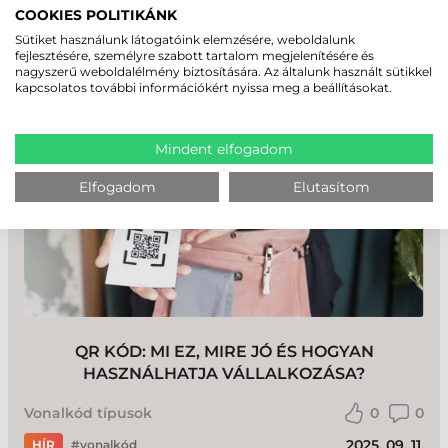
MI AZ A GS128 VONALKÓD ÉS MIRE
COOKIES POLITIKÁNK
HASZNÁLJÁK A LOGISZTIKÁBAN?
Sütiket használunk látogatóink elemzésére, weboldalunk
fejlesztésére, személyre szabott tartalom megjelenítésére és
Vonalkód típusok
0
0
nagyszerű weboldalélmény biztosítására. Az általunk használt sütikkel
kapcsolatos további információkért nyissa meg a beállításokat.
2025. 09. 18.
HÍR
vonalkód
Mindent elfogadom
Elfogadom
Elutasítom
QR KÓD: MI EZ, MIRE JÓ ÉS HOGYAN
HASZNÁLHATJA VÁLLALKOZÁSA?
Vonalkód típusok
0
0
2025. 09. 11.
HÍR
vonalkód