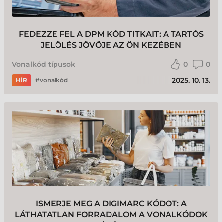
FEDEZZE FEL A DPM KÓD TITKAIT: A TARTÓS
JELÖLÉS JÖVŐJE AZ ÖN KEZÉBEN
Vonalkód típusok
0
0
2025. 10. 13.
HÍR
vonalkód
ISMERJE MEG A DIGIMARC KÓDOT: A
LÁTHATATLAN FORRADALOM A VONALKÓDOK