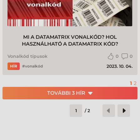
MI A DATAMATRIX VONALKÓD? HOL
HASZNÁLHATÓ A DATAMATRIX KÓD?
Vonalkód típusok
0
0
2023. 10. 04.
HÍR
vonalkód
1
2
TOVÁBBI 3 HÍR
/
2