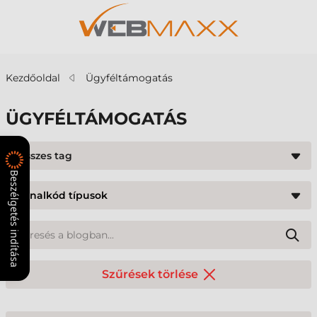
Kezdőoldal
Ügyféltámogatás
ÜGYFÉLTÁMOGATÁS
Összes tag
Beszélgetés indítása
Szűrések törlése