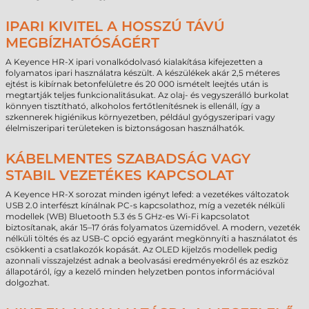
IPARI KIVITEL A HOSSZÚ TÁVÚ
MEGBÍZHATÓSÁGÉRT
A Keyence HR-X ipari vonalkódolvasó kialakítása kifejezetten a
folyamatos ipari használatra készült. A készülékek akár 2,5 méteres
ejtést is kibírnak betonfelületre és 20 000 ismételt leejtés után is
megtartják teljes funkcionalitásukat. Az olaj- és vegyszerálló burkolat
könnyen tisztítható, alkoholos fertőtlenítésnek is ellenáll, így a
szkennerek higiénikus környezetben, például gyógyszeripari vagy
élelmiszeripari területeken is biztonságosan használhatók.
KÁBELMENTES SZABADSÁG VAGY
STABIL VEZETÉKES KAPCSOLAT
A Keyence HR-X sorozat minden igényt lefed: a vezetékes változatok
USB 2.0 interfészt kínálnak PC-s kapcsolathoz, míg a vezeték nélküli
modellek (WB) Bluetooth 5.3 és 5 GHz-es Wi-Fi kapcsolatot
biztosítanak, akár 15–17 órás folyamatos üzemidővel. A modern, vezeték
nélküli töltés és az USB-C opció egyaránt megkönnyíti a használatot és
csökkenti a csatlakozók kopását. Az OLED kijelzős modellek pedig
azonnali visszajelzést adnak a beolvasási eredményekről és az eszköz
állapotáról, így a kezelő minden helyzetben pontos információval
dolgozhat.