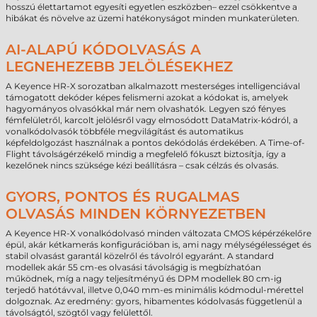
hosszú élettartamot egyesíti egyetlen eszközben– ezzel csökkentve a
hibákat és növelve az üzemi hatékonyságot minden munkaterületen.
AI-ALAPÚ KÓDOLVASÁS A
LEGNEHEZEBB JELÖLÉSEKHEZ
A Keyence HR-X sorozatban alkalmazott mesterséges intelligenciával
támogatott dekóder képes felismerni azokat a kódokat is, amelyek
hagyományos olvasókkal már nem olvashatók. Legyen szó fényes
fémfelületről, karcolt jelölésről vagy elmosódott DataMatrix-kódról, a
vonalkódolvasók többféle megvilágítást és automatikus
képfeldolgozást használnak a pontos dekódolás érdekében. A Time-of-
Flight távolságérzékelő mindig a megfelelő fókuszt biztosítja, így a
kezelőnek nincs szüksége kézi beállításra – csak célzás és olvasás.
GYORS, PONTOS ÉS RUGALMAS
OLVASÁS MINDEN KÖRNYEZETBEN
A Keyence HR-X vonalkódolvasó minden változata CMOS képérzékelőre
épül, akár kétkamerás konfigurációban is, ami nagy mélységélességet és
stabil olvasást garantál közelről és távolról egyaránt. A standard
modellek akár 55 cm-es olvasási távolságig is megbízhatóan
működnek, míg a nagy teljesítményű és DPM modellek 80 cm-ig
terjedő hatótávval, illetve 0,040 mm-es minimális kódmodul-mérettel
dolgoznak. Az eredmény: gyors, hibamentes kódolvasás függetlenül a
távolságtól, szögtől vagy felülettől.