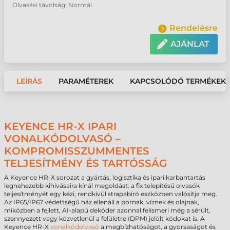
Olvasási távolság: Normál
Rendelésre
AJÁNLAT
LEÍRÁS
PARAMÉTEREK
KAPCSOLÓDÓ TERMÉKEK
KEYENCE HR-X IPARI
VONALKÓDOLVASÓ –
KOMPROMISSZUMMENTES
TELJESÍTMÉNY ÉS TARTÓSSÁG
A Keyence HR-X sorozat a gyártás, logisztika és ipari karbantartás
legnehezebb kihívásaira kínál megoldást: a fix telepítésű olvasók
teljesítményét egy kézi, rendkívül strapabíró eszközben valósítja meg.
Az IP65/IP67 védettségű ház ellenáll a pornak, víznek és olajnak,
miközben a fejlett, AI-alapú dekóder azonnal felismeri még a sérült,
szennyezett vagy közvetlenül a felületre (DPM) jelölt kódokat is. A
Keyence HR-X
vonalkódolvasó
a megbízhatóságot, a gyorsaságot és