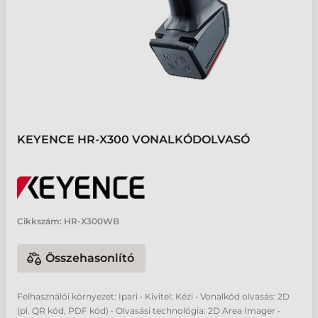
KEYENCE HR-X300 VONALKÓDOLVASÓ
Cikkszám:
HR-X300WB
Összehasonlító
Felhasználói környezet: Ipari • Kivitel: Kézi • Vonalkód olvasás: 2D
(pl. QR kód, PDF kód) • Olvasási technológia: 2D Area Imager •