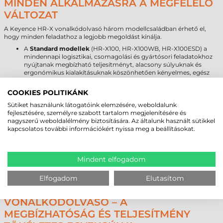
MINDEN ALKALMAZÁSRA A MEGFELELŐ
VÁLTOZAT
A Keyence HR-X vonalkódolvasó három modellcsaládban érhető el,
hogy minden feladathoz a legjobb megoldást kínálja.
A
Standard modellek
(HR-X100, HR-X100WB, HR-X100ESD) a
mindennapi logisztikai, csomagolási és gyártósori feladatokhoz
nyújtanak megbízható teljesítményt, alacsony súlyuknak és
ergonómikus kialakításuknak köszönhetően kényelmes, egész
napos használattal.
A
High Performance modellek
(HR-X300, HR-X300WB)
COOKIES POLITIKÁNK
kétkamerás felépítésük révén gyors és pontos olvasást kínálnak
bármilyen távolságból, így ideálisak olyan feladatokra, ahol a
Sütiket használunk látogatóink elemzésére, weboldalunk
kezelőnek gyakran kell különböző méretű vagy helyzetű kódokat
fejlesztésére, személyre szabott tartalom megjelenítésére és
olvasnia.
nagyszerű weboldalélmény biztosítására. Az általunk használt sütikkel
A
DPM modellek
(HR-X500, HR-X500WB) kifejezetten
kapcsolatos további információkért nyissa meg a beállításokat.
közvetlenül jelölt (Direct Part Marking) kódok olvasására
készültek, amelyek fém, műanyag vagy festett felületen
találhatók. A nagy intenzitású fehér LED megvilágítás és az AI-
Mindent elfogadom
támogatott dekódolás még a legnehezebb ipari környezetekben
is megbízható azonosítást biztosít.
Elfogadom
Elutasítom
A KEYENCE HR-X IPARI
VONALKÓDOLVASÓ – A
MEGBÍZHATÓSÁG ÉS TELJESÍTMÉNY