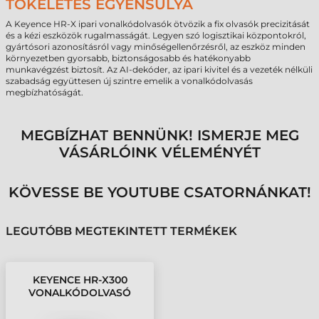
TÖKÉLETES EGYENSÚLYA
A Keyence HR-X ipari vonalkódolvasók ötvözik a fix olvasók precizitását
és a kézi eszközök rugalmasságát. Legyen szó logisztikai központokról,
gyártósori azonosításról vagy minőségellenőrzésről, az eszköz minden
környezetben gyorsabb, biztonságosabb és hatékonyabb
munkavégzést biztosít. Az AI-dekóder, az ipari kivitel és a vezeték nélküli
szabadság együttesen új szintre emelik a vonalkódolvasás
megbízhatóságát.
MEGBÍZHAT BENNÜNK! ISMERJE MEG
VÁSÁRLÓINK VÉLEMÉNYÉT
KÖVESSE BE YOUTUBE CSATORNÁNKAT!
LEGUTÓBB MEGTEKINTETT TERMÉKEK
KEYENCE HR-X300
VONALKÓDOLVASÓ