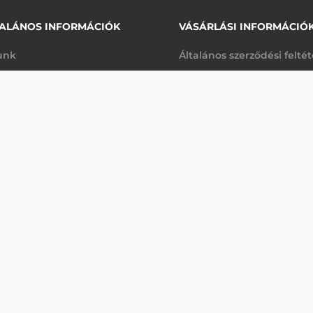
ALÁNOS INFORMÁCIÓK
VÁSÁRLÁSI INFORMÁCIÓ
unk
Általános szerződési felté
rhetőségek
Adatkezelési tájékoztató
0II
arancia
Szállítási és fizetési feltét
Érdeklődjön
K
Jogi nyilatkozat
káink
Elállás a szerződéstől
k végleges törlése
Utalásos fizetési lehetősé
p-Desk
Legyen viszonteladónk