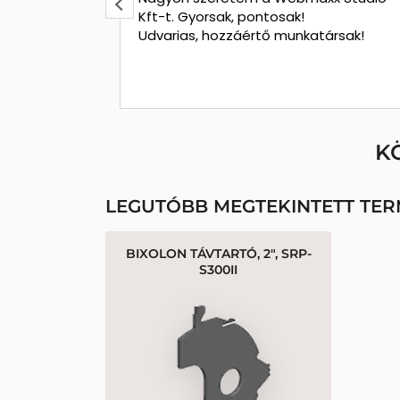
kapcsolódó
Kft-t. Gyorsak, pontosak!
tvert
Udvarias, hozzáértő munkatársak!
iótól. A
t segítettek
ndben és
a nyomtatót
K
vert. Pár
ártya
en meg
LEGUTÓBB MEGTEKINTETT TE
tóval. A
kre azonnal
BIXOLON TÁVTARTÓ, 2", SRP-
. Pontos,
S300II
ársak.
ésüket.