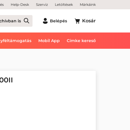
tés
Help-Desk
Szerviz
Letöltések
Márkáink
Kosár
chívban is
Belépés
yféltámogatás
Mobil App
Címke kereső
00II