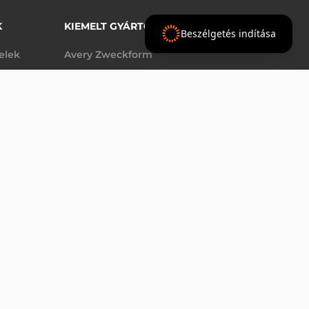
K
KIEMELT GYÁRTÓINK
Beszélgetés indítása
telek
Avery Zweckform
Datalogic
elek
Epson
AJÁNLAT
Godex
Tezeko
g
TSC
Zebra