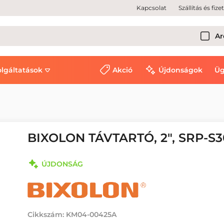
Kapcsolat
Szállítás és fize
Ar
olgáltatások
Akció
Újdonságok
Üg
BIXOLON TÁVTARTÓ, 2", SRP-S3
ÚJDONSÁG
Cikkszám:
KM04-00425A