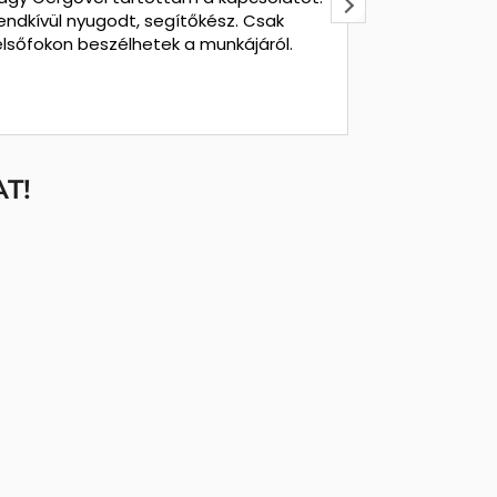
endkívül nyugodt, segítőkész. Csak
elsőfokon beszélhetek a munkájáról.
T!