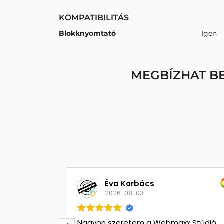
KOMPATIBILITÁS
Blokknyomtató
Igen
MEGBÍZHAT B
Éva Korbács
2026-08-03
Nagyon szeretem a Webmaxx Stúdió