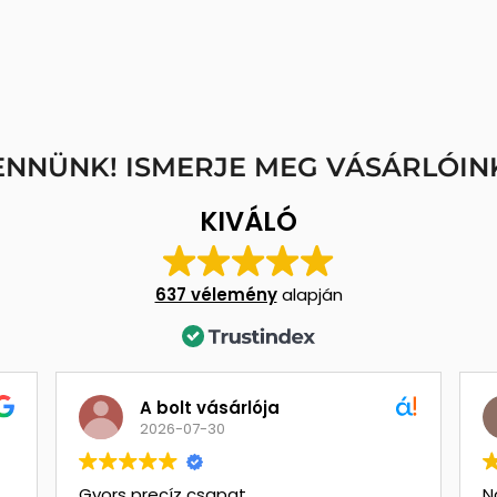
ENNÜNK! ISMERJE MEG VÁSÁRLÓIN
KIVÁLÓ
637 vélemény
alapján
A bolt vásárlója
2026-07-30
Gyors precíz csapat.
N