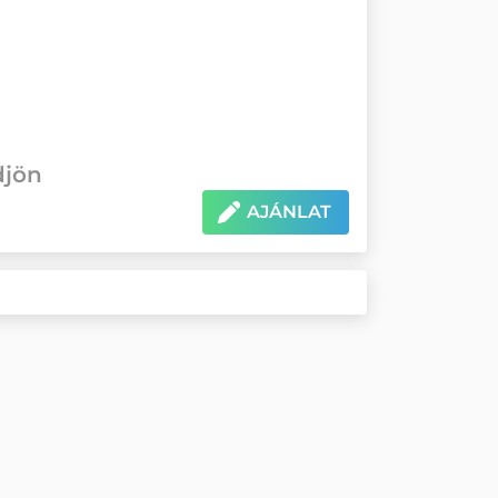
djön
AJÁNLAT