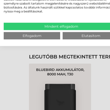
személyre szabott tartalom megjelenítésére és nagyszerű weboldalélm
biztosítására. Az általunk használt sütikkel kapcsolatos további informác
nyissa meg a beállításokat.
Rendben volt a rendelésem
Olvass tovább
Mindent elfogadom
Elfogadom
Elutasítom
K
LEGUTÓBB MEGTEKINTETT TE
BLUEBIRD AKKUMULÁTOR,
8000 MAH, T30