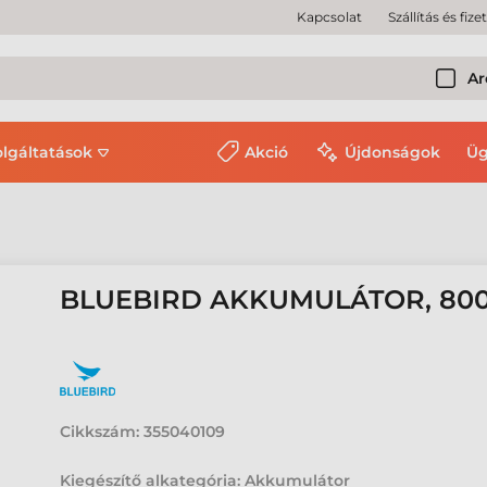
Kapcsolat
Szállítás és fize
Ar
olgáltatások
Akció
Újdonságok
Üg
BLUEBIRD AKKUMULÁTOR, 800
Cikkszám:
355040109
Kiegészítő alkategória: Akkumulátor