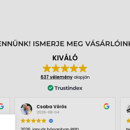
ENNÜNK! ISMERJE MEG VÁSÁRLÓIN
KIVÁLÓ
637 vélemény
alapján
Csaba Vörös
2026-08-04
2026. január hónapban RFID
N