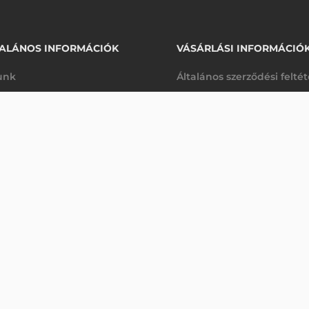
ALÁNOS INFORMÁCIÓK
VÁSÁRLÁSI INFORMÁCIÓ
unk
Általános szerződési felté
rhetőségek
Adatkezelési tájékoztató
26 060 Ft
 MAH, T30
nettó
arancia
Szállítási és fizetési feltét
sre
(
33 096 Ft
)
K
Jogi nyilatkozat
káink
Elállás a szerződéstől
k végleges törlése
Utalásos fizetési lehetősé
p-Desk
Legyen viszonteladónk