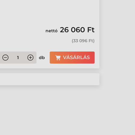
26 060 Ft
nettó
(
33 096 Ft
)
VÁSÁRLÁS
db