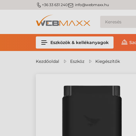
m_phone
m_email
+36 33 631 240
info@webmaxx.hu
Eszközök & kellékanyagok
Sz
Kezdőoldal
Eszköz
Kiegészítők