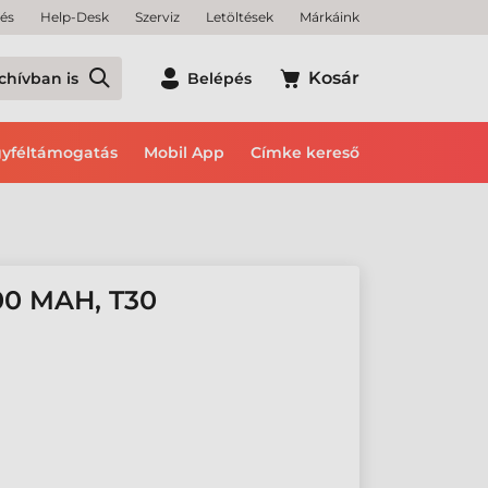
tés
Help-Desk
Szerviz
Letöltések
Márkáink
Kosár
chívban is
Belépés
yféltámogatás
Mobil App
Címke kereső
0 MAH, T30