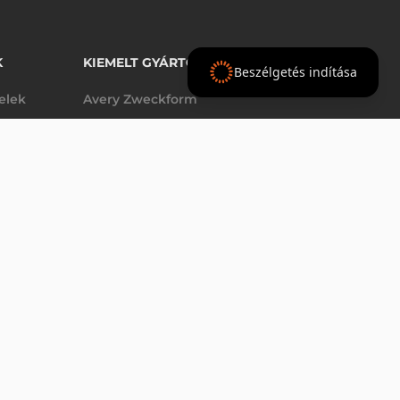
K
KIEMELT GYÁRTÓINK
Beszélgetés indítása
telek
Avery Zweckform
Datalogic
elek
Epson
VÁSÁRLÁS
db
Godex
Tezeko
g
TSC
Zebra