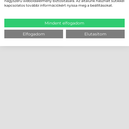
nagyszerű weboldalélmény biztosítására. Az általunk használt sütikkel
kapcsolatos további információkért nyissa meg a beállításokat.
Mindent elfogadom
Elfogadom
Elutasítom