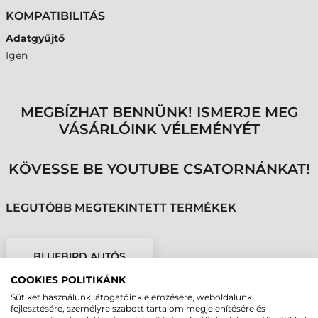
KOMPATIBILITÁS
Adatgyűjtő
Igen
MEGBÍZHAT BENNÜNK! ISMERJE MEG
VÁSÁRLÓINK VÉLEMÉNYÉT
KÖVESSE BE YOUTUBE CSATORNÁNKAT!
LEGUTÓBB MEGTEKINTETT TERMÉKEK
BLUEBIRD AUTÓS
TÖLTŐ, 2 DB USB PORT
COOKIES POLITIKÁNK
(USB-C KÁBEL
603010005 SZÜKSÉGES)
Sütiket használunk látogatóink elemzésére, weboldalunk
fejlesztésére, személyre szabott tartalom megjelenítésére és