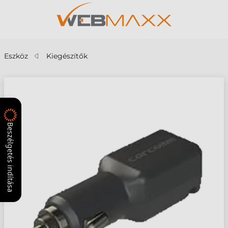
Eszköz
Kiegészítők
Beszélgetés indítása