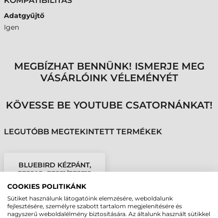
KOMPATIBILITÁS
Adatgyűjtő
Igen
MEGBÍZHAT BENNÜNK! ISMERJE MEG
VÁSÁRLÓINK VÉLEMÉNYÉT
KÖVESSE BE YOUTUBE CSATORNÁNKAT!
LEGUTÓBB MEGTEKINTETT TERMÉKEK
BLUEBIRD KÉZPÁNT,
EF550R, EF551/EF551R
COOKIES POLITIKÁNK
Sütiket használunk látogatóink elemzésére, weboldalunk
fejlesztésére, személyre szabott tartalom megjelenítésére és
nagyszerű weboldalélmény biztosítására. Az általunk használt sütikkel