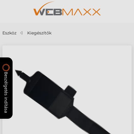
Eszköz
Kiegészítők
Beszélgetés indítása