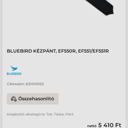
BLUEBIRD KÉZPÁNT, EF550R, EF551/EF551R
Cikkszám:
621010025
Összehasonlító
Kiegészítő alkategória: Tok, Táska, Pánt
5 410 Ft
nettó