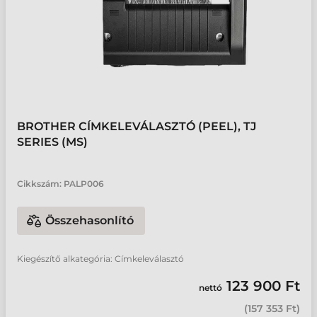
BROTHER CÍMKELEVÁLASZTÓ (PEEL), TJ
SERIES (MS)
Cikkszám:
PALP006
Összehasonlító
Kiegészítő alkategória: Címkeleválasztó
123 900 Ft
nettó
(
157 353 Ft
)