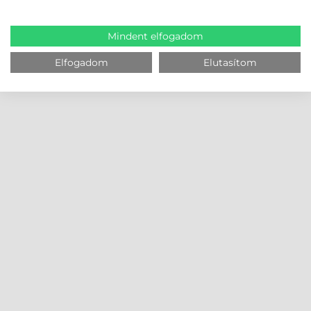
Mindent elfogadom
Elfogadom
Elutasítom