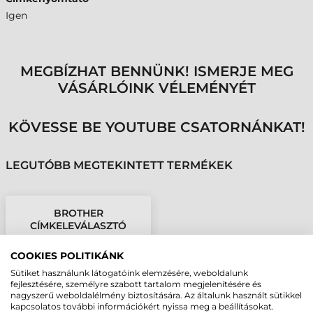
Igen
MEGBÍZHAT BENNÜNK! ISMERJE MEG
VÁSÁRLÓINK VÉLEMÉNYÉT
KÖVESSE BE YOUTUBE CSATORNÁNKAT!
LEGUTÓBB MEGTEKINTETT TERMÉKEK
BROTHER
CÍMKELEVÁLASZTÓ
(PEEL), TJ SERIES (MS)
COOKIES POLITIKÁNK
Sütiket használunk látogatóink elemzésére, weboldalunk
fejlesztésére, személyre szabott tartalom megjelenítésére és
nagyszerű weboldalélmény biztosítására. Az általunk használt sütikkel
kapcsolatos további információkért nyissa meg a beállításokat.