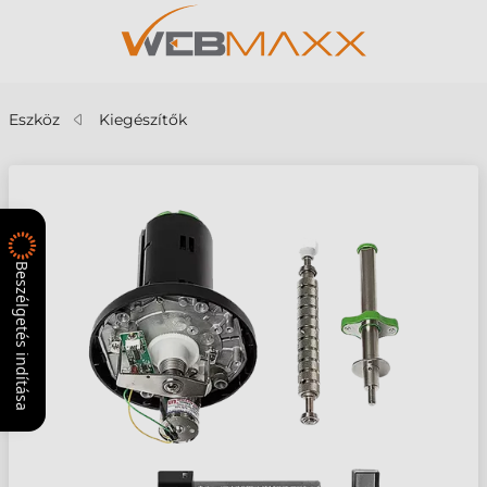
Eszköz
Kiegészítők
Beszélgetés indítása