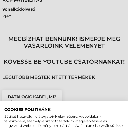
KOMPATIBILITÁS
Vonalkódolvasó
Igen
MEGBÍZHAT BENNÜNK! ISMERJE MEG
VÁSÁRLÓINK VÉLEMÉNYÉT
KÖVESSE BE YOUTUBE CSATORNÁNKAT!
LEGUTÓBB MEGTEKINTETT TERMÉKEK
DATALOGIC KÁBEL, M12
F/L, 3M, MATRIX 220/320
COOKIES POLITIKÁNK
Sütiket használunk látogatóink elemzésére, weboldalunk
fejlesztésére, személyre szabott tartalom megjelenítésére és
nagyszerű weboldalélmény biztosítására. Az általunk használt sütikkel