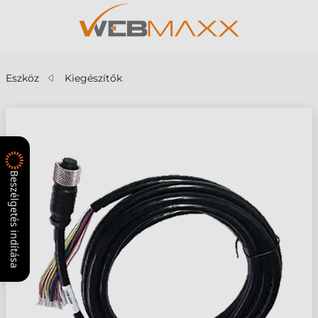
Eszköz
Kiegészítők
Beszélgetés indítása