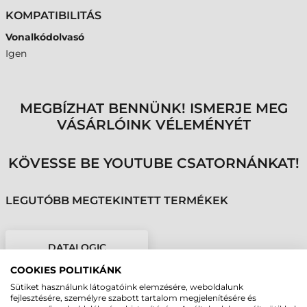
KOMPATIBILITÁS
Vonalkódolvasó
Igen
MEGBÍZHAT BENNÜNK! ISMERJE MEG
VÁSÁRLÓINK VÉLEMÉNYÉT
KÖVESSE BE YOUTUBE CSATORNÁNKAT!
LEGUTÓBB MEGTEKINTETT TERMÉKEK
DATALOGIC
KIEGÉSZÍTŐ, RÖGZÍTŐ,
COOKIES POLITIKÁNK
ÁLLÍTHATÓ, MATRIX 320
Sütiket használunk látogatóink elemzésére, weboldalunk
fejlesztésére, személyre szabott tartalom megjelenítésére és