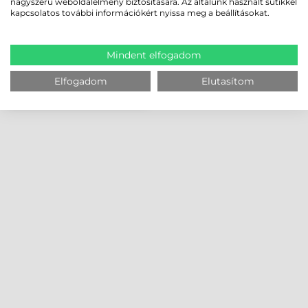
nagyszerű weboldalélmény biztosítására. Az általunk használt sütikkel
kapcsolatos további információkért nyissa meg a beállításokat.
Mindent elfogadom
Elfogadom
Elutasítom