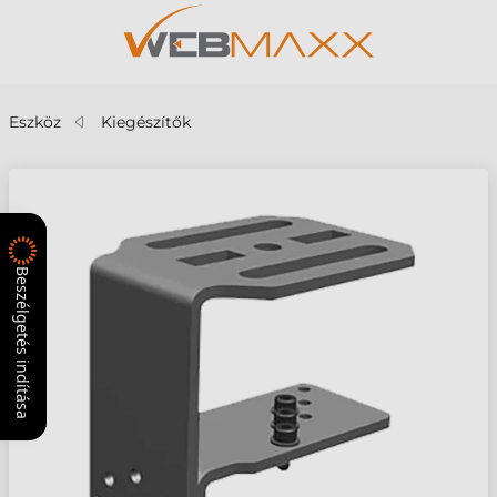
Eszköz
Kiegészítők
Beszélgetés indítása