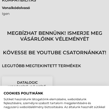
KOMPATIBILITÁS
Vonalkódolvasó
Igen
MEGBÍZHAT BENNÜNK! ISMERJE MEG
VÁSÁRLÓINK VÉLEMÉNYÉT
KÖVESSE BE YOUTUBE CSATORNÁNKAT!
LEGUTÓBB MEGTEKINTETT TERMÉKEK
DATALOGIC
KIEGÉSZÍTŐ, RÖGZÍTŐ,
MATRIX 320
COOKIES POLITIKÁNK
Sütiket használunk látogatóink elemzésére, weboldalunk
fejlesztésére, személyre szabott tartalom megjelenítésére és
nagyszerű weboldalélmény biztosítására. Az általunk használt sütikkel