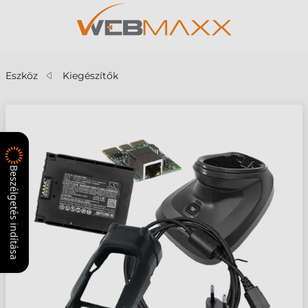
Eszköz
Kiegészítők
Beszélgetés indítása