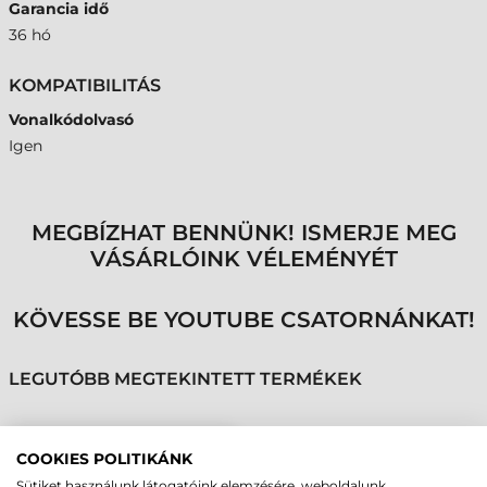
Garancia idő
36 hó
KOMPATIBILITÁS
Vonalkódolvasó
Igen
MEGBÍZHAT BENNÜNK! ISMERJE MEG
VÁSÁRLÓINK VÉLEMÉNYÉT
KÖVESSE BE YOUTUBE CSATORNÁNKAT!
LEGUTÓBB MEGTEKINTETT TERMÉKEK
DATALOGIC
COOKIES POLITIKÁNK
KOMMUNIKÁCIÓS
Sütiket használunk látogatóink elemzésére, weboldalunk