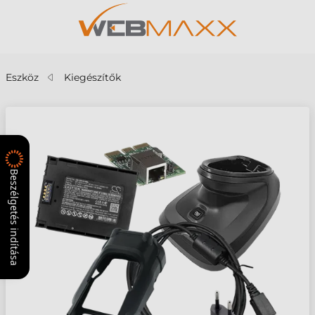
Eszköz
Kiegészítők
Beszélgetés indítása