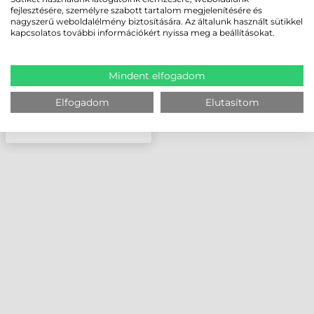
DOKKOLÓ, USB/RS232/
fejlesztésére, személyre szabott tartalom megjelenítésére és
BLUETOOTH, FEKETE,
nagyszerű weboldalélmény biztosítására. Az általunk használt sütikkel
GBT4600
kapcsolatos további információkért nyissa meg a beállításokat.
Mindent elfogadom
Elfogadom
Elutasítom