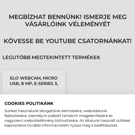
MEGBÍZHAT BENNÜNK! ISMERJE MEG
VÁSÁRLÓINK VÉLEMÉNYÉT
KÖVESSE BE YOUTUBE CSATORNÁNKAT!
LEGUTÓBB MEGTEKINTETT TERMÉKEK
ELO WEBCAM, MICRO
USB, 8 MP, E-SERIES 3,
04L SERIES
COOKIES POLITIKÁNK
Sütiket használunk látogatóink elemzésére, weboldalunk
fejlesztésére, személyre szabott tartalom megjelenítésére és
nagyszerű weboldalélmény biztosítására. Az általunk használt sütikkel
kapcsolatos további információkért nyissa meg a beállításokat.