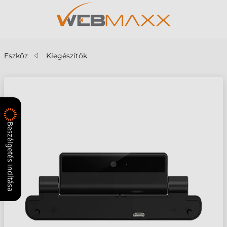
Eszköz
Kiegészítők
Beszélgetés indítása