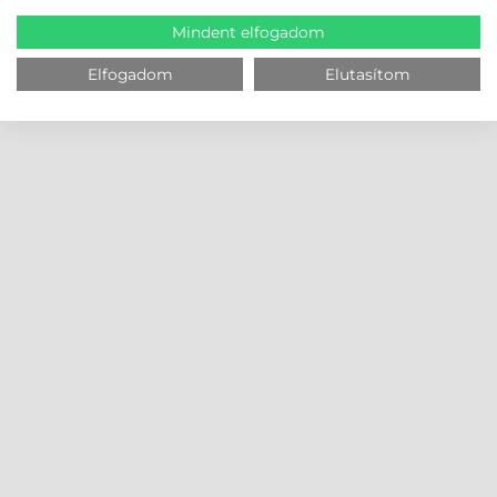
Mindent elfogadom
Elfogadom
Elutasítom