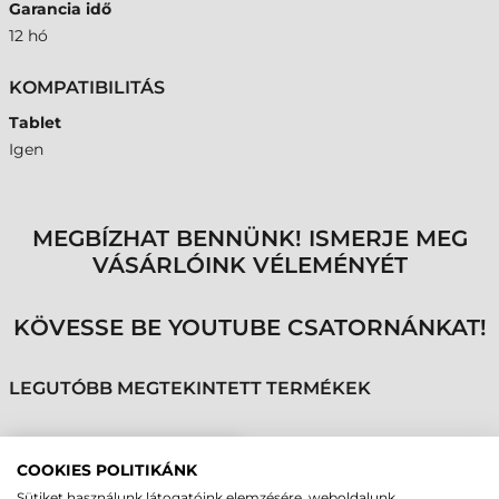
Garancia idő
12 hó
KOMPATIBILITÁS
Tablet
Igen
MEGBÍZHAT BENNÜNK! ISMERJE MEG
VÁSÁRLÓINK VÉLEMÉNYÉT
KÖVESSE BE YOUTUBE CSATORNÁNKAT!
LEGUTÓBB MEGTEKINTETT TERMÉKEK
GETAC KIEGÉSZÍTŐ
COOKIES POLITIKÁNK
IRODAI DOKKOLÓ, UX10
Sütiket használunk látogatóink elemzésére, weboldalunk