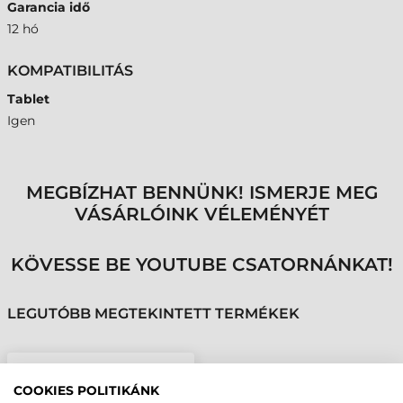
Garancia idő
12 hó
KOMPATIBILITÁS
Tablet
Igen
MEGBÍZHAT BENNÜNK! ISMERJE MEG
VÁSÁRLÓINK VÉLEMÉNYÉT
KÖVESSE BE YOUTUBE CSATORNÁNKAT!
LEGUTÓBB MEGTEKINTETT TERMÉKEK
GETAC KIEGÉSZÍTŐ
COOKIES POLITIKÁNK
IRODAI DOKKOLÓ, UX10