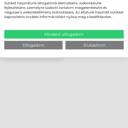
TABLETHEZ
Sütiket használunk látogatóink elemzésére, weboldalunk
fejlesztésére, személyre szabott tartalom megjelenítésére és
nagyszerű weboldalélmény biztosítására. Az általunk használt sütikkel
kapcsolatos további információkért nyissa meg a beállításokat.
Mindent elfogadom
Elfogadom
Elutasítom