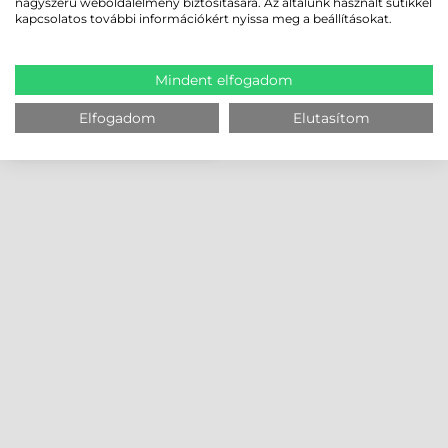
nagyszerű weboldalélmény biztosítására. Az általunk használt sütikkel
kapcsolatos további információkért nyissa meg a beállításokat.
Mindent elfogadom
Elfogadom
Elutasítom