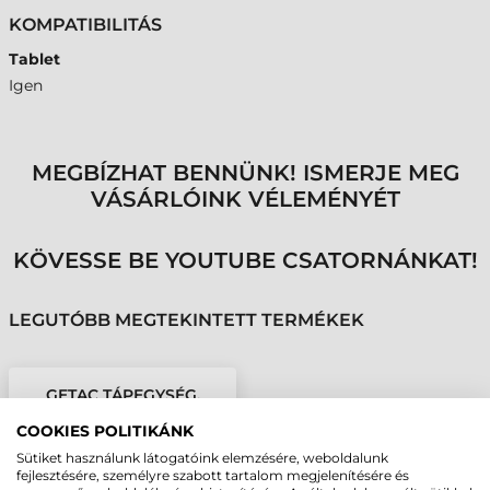
KOMPATIBILITÁS
Tablet
Igen
MEGBÍZHAT BENNÜNK! ISMERJE MEG
VÁSÁRLÓINK VÉLEMÉNYÉT
KÖVESSE BE YOUTUBE CSATORNÁNKAT!
LEGUTÓBB MEGTEKINTETT TERMÉKEK
GETAC TÁPEGYSÉG,
USB-C, 100 W, UX10,
COOKIES POLITIKÁNK
F120, V120
Sütiket használunk látogatóink elemzésére, weboldalunk
fejlesztésére, személyre szabott tartalom megjelenítésére és