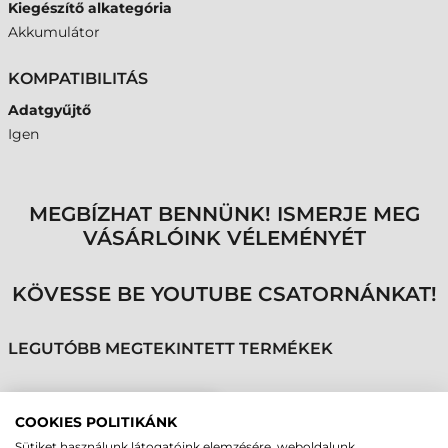
Kiegészítő alkategória
Akkumulátor
KOMPATIBILITÁS
Adatgyűjtő
Igen
MEGBÍZHAT BENNÜNK! ISMERJE MEG
VÁSÁRLÓINK VÉLEMÉNYÉT
KÖVESSE BE YOUTUBE CSATORNÁNKAT!
LEGUTÓBB MEGTEKINTETT TERMÉKEK
HONEYWELL
COOKIES POLITIKÁNK
AKKUMULÁTOR,
Sütiket használunk látogatóink elemzésére, weboldalunk