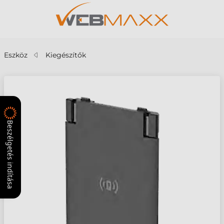
Eszköz
Kiegészítők
Beszélgetés indítása