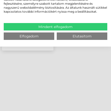
VEZETÉK NÉLKÜLI, 4775
fejlesztésére, személyre szabott tartalom megjelenítésére és
MAH, CT70
nagyszerű weboldalélmény biztosítására. Az általunk használt sütikkel
kapcsolatos további információkért nyissa meg a beállításokat.
Mindent elfogadom
Elfogadom
Elutasítom