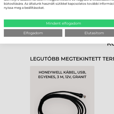
biztosítására. Az általunk használt sütikkel kapcsolatos további informác
nyissa meg a beállításokat.
Rendben volt a rendelésem
Olvass tovább
Mindent elfogadom
Elfogadom
Elutasítom
K
LEGUTÓBB MEGTEKINTETT TE
HONEYWELL KÁBEL, USB,
EGYENES, 3 M, 12V, GRANIT
ULTRA 2105I