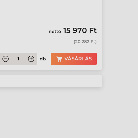
15 970 Ft
nettó
(
20 282 Ft
)
VÁSÁRLÁS
db