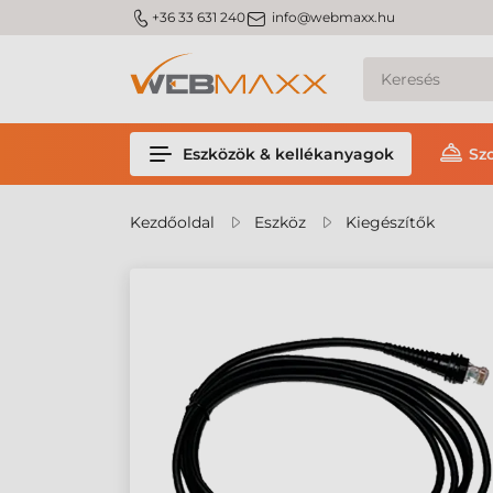
m_phone
m_email
+36 33 631 240
info@webmaxx.hu
Eszközök & kellékanyagok
Sz
Kezdőoldal
Eszköz
Kiegészítők