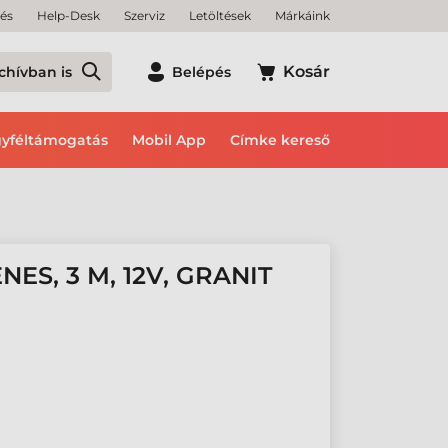
tés
Help-Desk
Szerviz
Letöltések
Márkáink
Kosár
chívban is
Belépés
yféltámogatás
Mobil App
Címke kereső
ES, 3 M, 12V, GRANIT