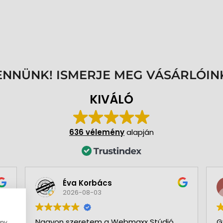
ENNÜNK! ISMERJE MEG VÁSÁRLÓIN
KIVÁLÓ
636 vélemény
alapján
Éva Korbács
2026-08-03
Nagyon szeretem a Webmaxx Stúdió
G
ény