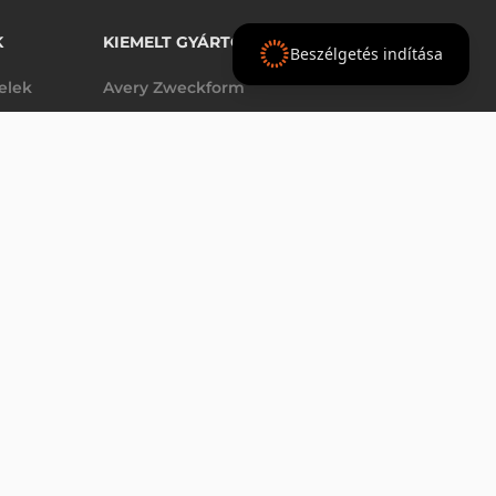
K
KIEMELT GYÁRTÓINK
Beszélgetés indítása
telek
Avery Zweckform
Datalogic
elek
Epson
VÁSÁRLÁS
db
Godex
Tezeko
g
TSC
Zebra