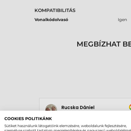
KOMPATIBILITÁS
Vonalkódolvasó
Igen
MEGBÍZHAT B
Rucska Dániel
2026-05-29
COOKIES POLITIKÁNK
Sütiket használunk látogatóink elemzésére, weboldalunk fejlesztésére,
személyre szabott tartalom megjelenítésére és nagyszerű weboldalélm