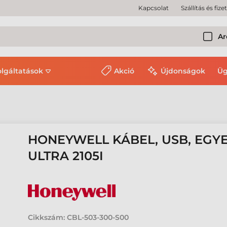
Kapcsolat
Szállítás és fize
Ar
olgáltatások
Akció
Újdonságok
Üg
HONEYWELL KÁBEL, USB, EGYEN
ULTRA 2105I
Cikkszám:
CBL-503-300-S00