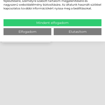
fejlesztésére, személyre szabott tartalom megjelenítésére és
nagyszerű weboldalélmény biztosítására. Az általunk használt sütikkel
kapcsolatos további információkért nyissa meg a beállításokat.
Mindent elfogadom
Elfogadom
Elutasítom