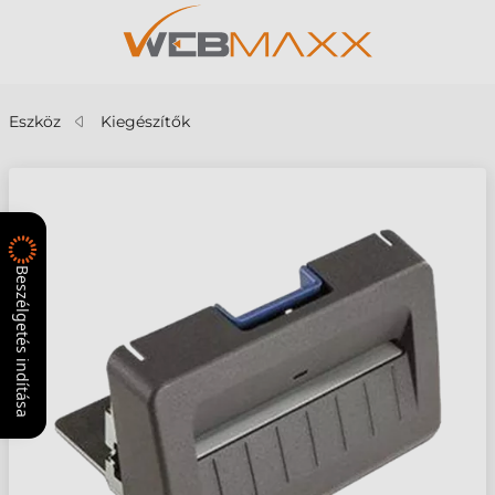
Eszköz
Kiegészítők
Beszélgetés indítása