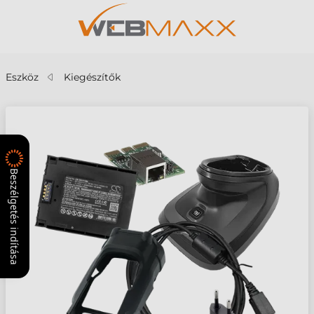
Eszköz
Kiegészítők
Beszélgetés indítása