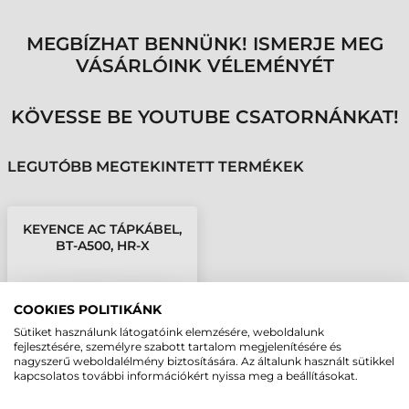
MEGBÍZHAT BENNÜNK! ISMERJE MEG
VÁSÁRLÓINK VÉLEMÉNYÉT
KÖVESSE BE YOUTUBE CSATORNÁNKAT!
LEGUTÓBB MEGTEKINTETT TERMÉKEK
KEYENCE AC TÁPKÁBEL,
BT-A500, HR-X
COOKIES POLITIKÁNK
Sütiket használunk látogatóink elemzésére, weboldalunk
fejlesztésére, személyre szabott tartalom megjelenítésére és
nagyszerű weboldalélmény biztosítására. Az általunk használt sütikkel
kapcsolatos további információkért nyissa meg a beállításokat.