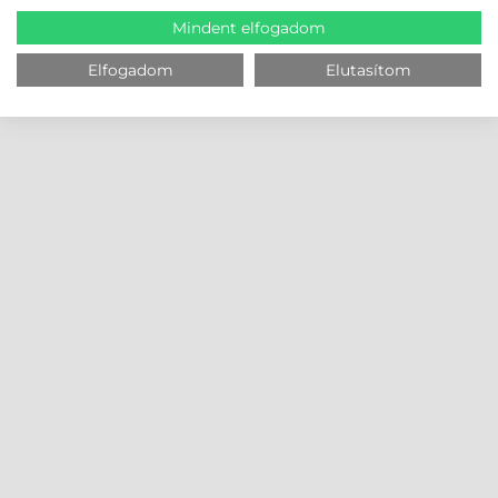
Mindent elfogadom
Elfogadom
Elutasítom