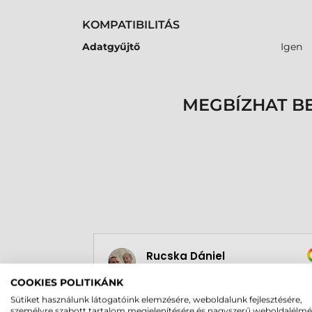
KOMPATIBILITÁS
Adatgyűjtő
Igen
MEGBÍZHAT B
Rucska Dániel
2026-05-29
COOKIES POLITIKÁNK
Sütiket használunk látogatóink elemzésére, weboldalunk fejlesztésére,
személyre szabott tartalom megjelenítésére és nagyszerű weboldalélm