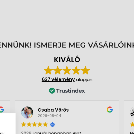
ENNÜNK! ISMERJE MEG VÁSÁRLÓIN
KIVÁLÓ
637 vélemény
alapján
Csaba Vörös
2026-08-04
2026. január hónapban RFID
N
ény