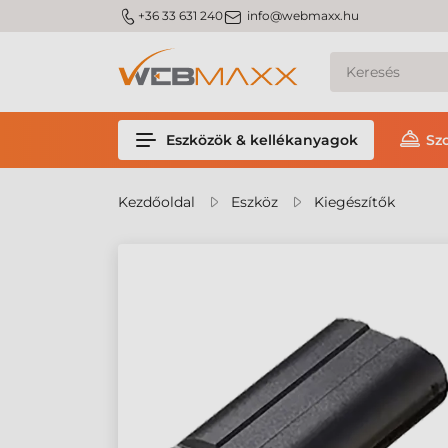
m_phone
m_email
+36 33 631 240
info@webmaxx.hu
Eszközök & kellékanyagok
Sz
Kezdőoldal
Eszköz
Kiegészítők