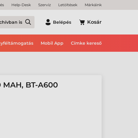
tés
Help-Desk
Szerviz
Letöltések
Márkáink
Kosár
chívban is
Belépés
yféltámogatás
Mobil App
Címke kereső
 MAH, BT-A600