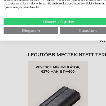
biztosítására. Az általunk használt sütikkel kapcsolatos további informác
nyissa meg a beállításokat.
Rendben volt a rendelésem
Olvass tovább
Mindent elfogadom
Elfogadom
Elutasítom
K
LEGUTÓBB MEGTEKINTETT TE
KEYENCE AKKUMULÁTOR,
6270 MAH, BT-A600