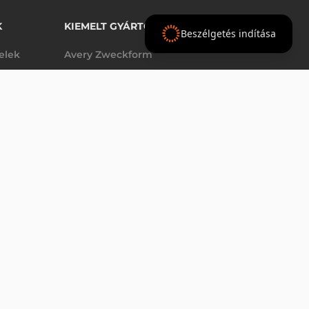
K
KIEMELT GYÁRTÓINK
Beszélgetés indítása
telek
Avery Zweckform
Datalogic
elek
Epson
AJÁNLAT
Godex
Tezeko
g
TSC
Zebra