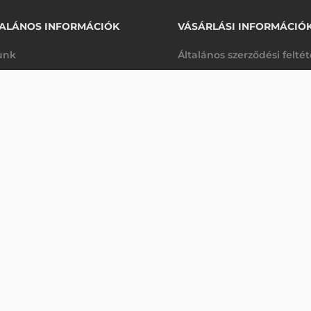
ALÁNOS INFORMÁCIÓK
VÁSÁRLÁSI INFORMÁCIÓ
unk
Általános szerződési felté
rhetőségek
Adatkezelési tájékoztató
MAH, BT-A600
arancia
Szállítási és fizetési feltét
Rendelésre
K
Jogi nyilatkozat
káink
Elállás a szerződéstől
k végleges törlése
Utalásos fizetési lehetősé
p-Desk
Legyen viszonteladónk