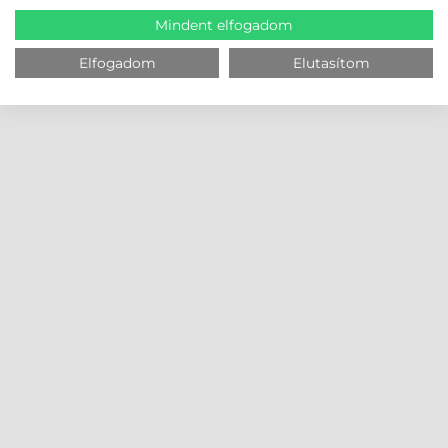
Mindent elfogadom
Elfogadom
Elutasítom