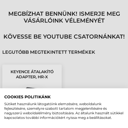
MEGBÍZHAT BENNÜNK! ISMERJE MEG
VÁSÁRLÓINK VÉLEMÉNYÉT
KÖVESSE BE YOUTUBE CSATORNÁNKAT!
LEGUTÓBB MEGTEKINTETT TERMÉKEK
KEYENCE ÁTALAKÍTÓ
ADAPTER, HR-X
COOKIES POLITIKÁNK
Sütiket használunk látogatóink elemzésére, weboldalunk
fejlesztésére, személyre szabott tartalom megjelenítésére és
nagyszerű weboldalélmény biztosítására. Az általunk használt sütikkel
kapcsolatos további információkért nyissa meg a beállításokat.