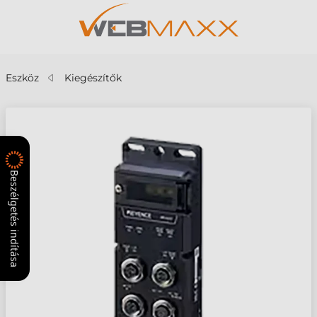
Eszköz
Kiegészítők
Beszélgetés indítása