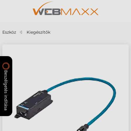
Eszköz
Kiegészítők
Beszélgetés indítása