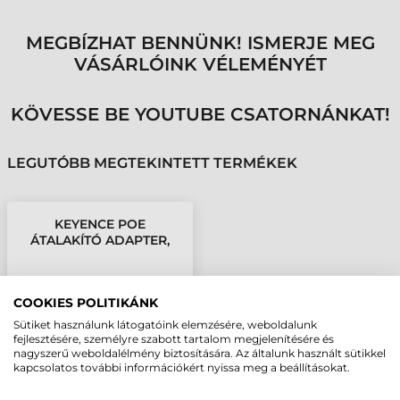
MEGBÍZHAT BENNÜNK! ISMERJE MEG
VÁSÁRLÓINK VÉLEMÉNYÉT
KÖVESSE BE YOUTUBE CSATORNÁNKAT!
LEGUTÓBB MEGTEKINTETT TERMÉKEK
KEYENCE POE
ÁTALAKÍTÓ ADAPTER,
HR-X
COOKIES POLITIKÁNK
Sütiket használunk látogatóink elemzésére, weboldalunk
fejlesztésére, személyre szabott tartalom megjelenítésére és
nagyszerű weboldalélmény biztosítására. Az általunk használt sütikkel
kapcsolatos további információkért nyissa meg a beállításokat.