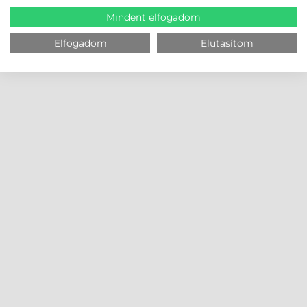
Mindent elfogadom
Elfogadom
Elutasítom