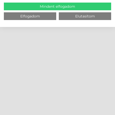
Mindent elfogadom
Elfogadom
Elutasítom