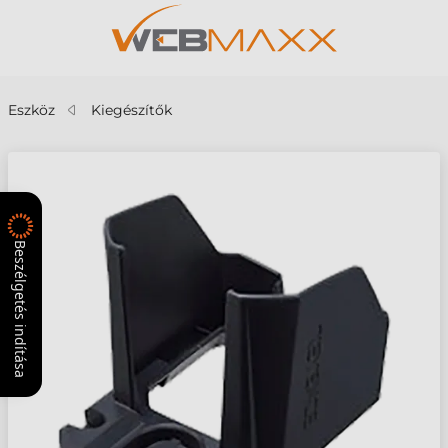
Eszköz
Kiegészítők
Beszélgetés indítása