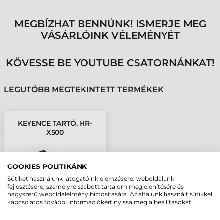
MEGBÍZHAT BENNÜNK! ISMERJE MEG
VÁSÁRLÓINK VÉLEMÉNYÉT
KÖVESSE BE YOUTUBE CSATORNÁNKAT!
LEGUTÓBB MEGTEKINTETT TERMÉKEK
KEYENCE TARTÓ, HR-
X500
COOKIES POLITIKÁNK
Sütiket használunk látogatóink elemzésére, weboldalunk
fejlesztésére, személyre szabott tartalom megjelenítésére és
nagyszerű weboldalélmény biztosítására. Az általunk használt sütikkel
kapcsolatos további információkért nyissa meg a beállításokat.