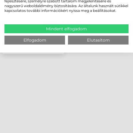
fejlesztésére, személyre szabott tartalom megjelenítésére és
nagyszerű weboldalélmény biztosítására. Az általunk használt sütikkel
kapcsolatos további információkért nyissa meg a beállításokat.
Mindent elfogadom
Elfogadom
Elutasítom