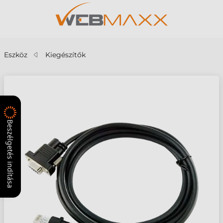
Eszköz
Kiegészítők
Beszélgetés indítása