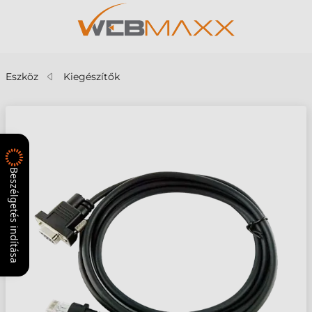
Eszköz
Kiegészítők
Beszélgetés indítása