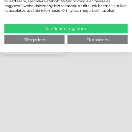
fejlesztésére, személyre szabott tartalom megjelenítésére és
nagyszerű weboldalélmény biztosítására. Az általunk használt sütikkel
kapcsolatos további információkért nyissa meg a beállításokat.
Mindent elfogadom
Elfogadom
Elutasítom