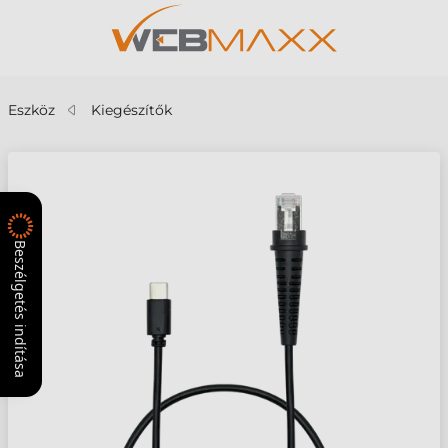
Eszköz
Kiegészítők
Beszélgetés indítása