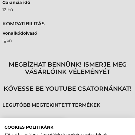
Garancia idő
12 hó
KOMPATIBILITÁS
Vonalkódolvasó
Igen
MEGBÍZHAT BENNÜNK! ISMERJE MEG
VÁSÁRLÓINK VÉLEMÉNYÉT
KÖVESSE BE YOUTUBE CSATORNÁNKAT!
LEGUTÓBB MEGTEKINTETT TERMÉKEK
NEWLAND KÁBEL, USB,
COOKIES POLITIKÁNK
EGYENES, 3M, FM430,
Sütiket használunk látogatóink elemzésére, weboldalunk