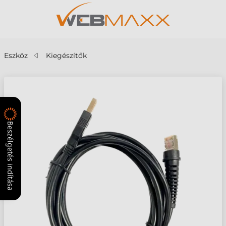
Eszköz
Kiegészítők
Beszélgetés indítása