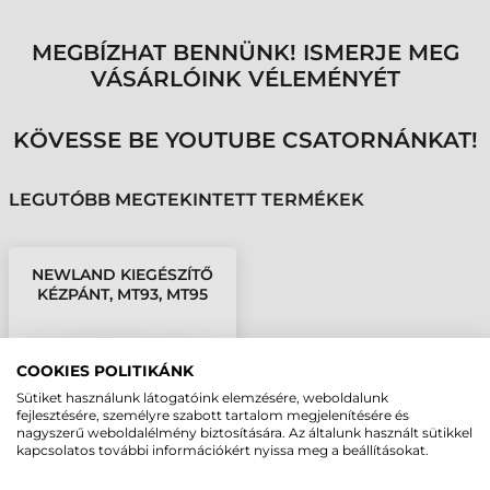
MEGBÍZHAT BENNÜNK! ISMERJE MEG
VÁSÁRLÓINK VÉLEMÉNYÉT
KÖVESSE BE YOUTUBE CSATORNÁNKAT!
LEGUTÓBB MEGTEKINTETT TERMÉKEK
NEWLAND KIEGÉSZÍTŐ
KÉZPÁNT, MT93, MT95
COOKIES POLITIKÁNK
Sütiket használunk látogatóink elemzésére, weboldalunk
fejlesztésére, személyre szabott tartalom megjelenítésére és
nagyszerű weboldalélmény biztosítására. Az általunk használt sütikkel
kapcsolatos további információkért nyissa meg a beállításokat.