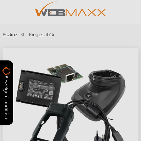
Eszköz
Kiegészítők
Beszélgetés indítása