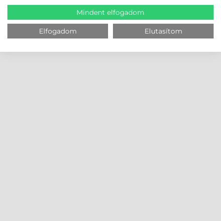
Mindent elfogadom
Elfogadom
Elutasítom