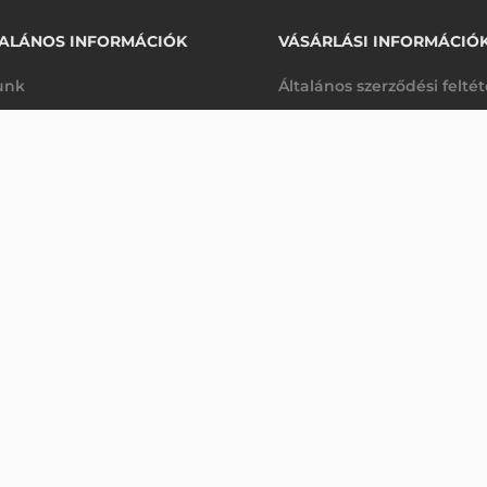
ALÁNOS INFORMÁCIÓK
VÁSÁRLÁSI INFORMÁCIÓ
unk
Általános szerződési felté
rhetőségek
Adatkezelési tájékoztató
107 510 Ft
PANASONIC AUTÓS TÁPEGYSÉG, 120 W, 12-32V (CIGARETTAGYÚJTÓ ADAPTERREL), TOUGHBOOK 56
nettó
arancia
Szállítási és fizetési feltét
anap
(
136 538 Ft
)
K
Jogi nyilatkozat
káink
Elállás a szerződéstől
k végleges törlése
Utalásos fizetési lehetősé
p-Desk
Legyen viszonteladónk