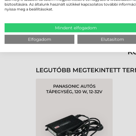
biztosítására. Az általunk használt sütikkel kapcsolatos további informác
nyissa meg a beállításokat.
Rendben volt a rendelésem
Olvass tovább
Mindent elfogadom
Elfogadom
Elutasítom
K
LEGUTÓBB MEGTEKINTETT TE
PANASONIC AUTÓS
TÁPEGYSÉG, 120 W, 12-32V
(CIGARETTAGYÚJTÓ
ADAPTERREL), TOUGHBOOK
56