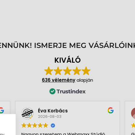
ENNÜNK! ISMERJE MEG VÁSÁRLÓIN
KIVÁLÓ
636 vélemény
alapján
Éva Korbács
2026-08-03
Nagyon szeretem a Webmaxx Stúdió
G
ény