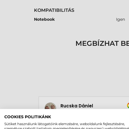
KOMPATIBILITÁS
Notebook
Igen
MEGBÍZHAT B
Rucska Dániel
2026-05-29
COOKIES POLITIKÁNK
Sütiket használunk látogatóink elemzésére, weboldalunk fejlesztésére,
személyre szabott tartalom megjelenítésére és nagyszerű weboldalélm