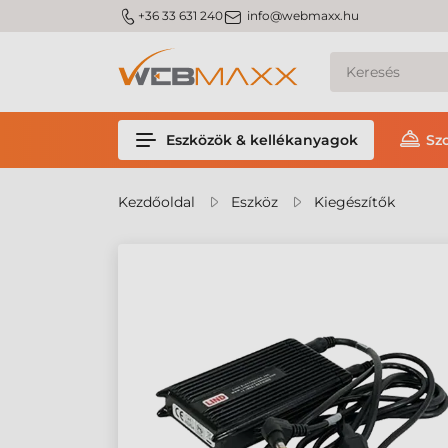
m_phone
m_email
+36 33 631 240
info@webmaxx.hu
Eszközök & kellékanyagok
Sz
Kezdőoldal
Eszköz
Kiegészítők