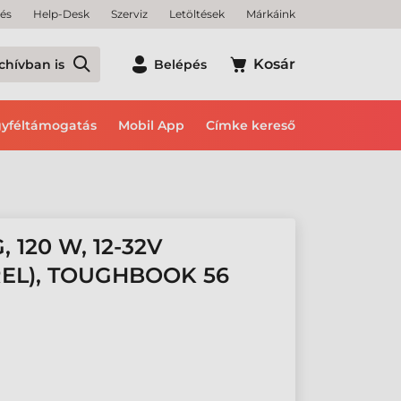
tés
Help-Desk
Szerviz
Letöltések
Márkáink
Kosár
chívban is
Belépés
yféltámogatás
Mobil App
Címke kereső
120 W, 12-32V
EL), TOUGHBOOK 56