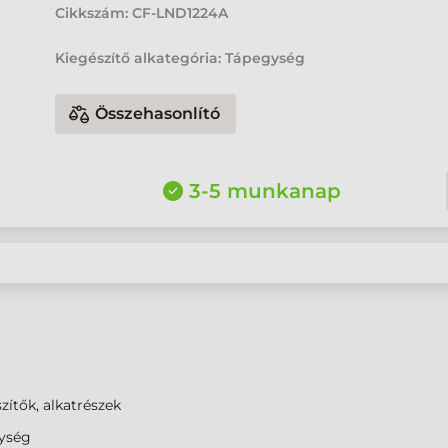
Cikkszám:
CF-LND1224A
Kiegészítő alkategória: Tápegység
Összehasonlító
3-5 munkanap
zítők, alkatrészek
ység