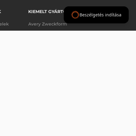
K
KIEMELT GYÁRTÓINK
Beszélgetés indítása
telek
Avery Zweckform
Datalogic
elek
Epson
VÁSÁRLÁS
db
Godex
Tezeko
g
TSC
Zebra