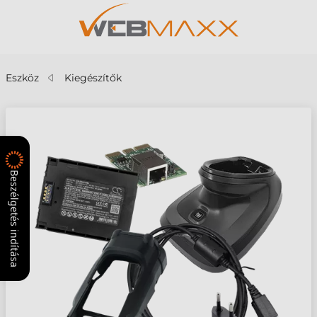
Eszköz
Kiegészítők
Beszélgetés indítása