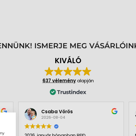
ENNÜNK! ISMERJE MEG VÁSÁRLÓIN
KIVÁLÓ
637 vélemény
alapján
Csaba Vörös
2026-08-04
ény
2026. január hónapban RFID
N