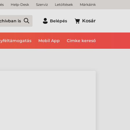
tés
Help-Desk
Szerviz
Letöltések
Márkáink
Kosár
chívban is
Belépés
yféltámogatás
Mobil App
Címke kereső