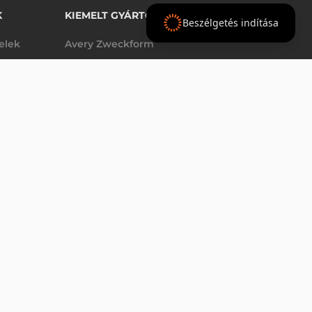
K
KIEMELT GYÁRTÓINK
Beszélgetés indítása
telek
Avery Zweckform
Datalogic
elek
Epson
VÁSÁRLÁS
db
Godex
Tezeko
g
TSC
Zebra