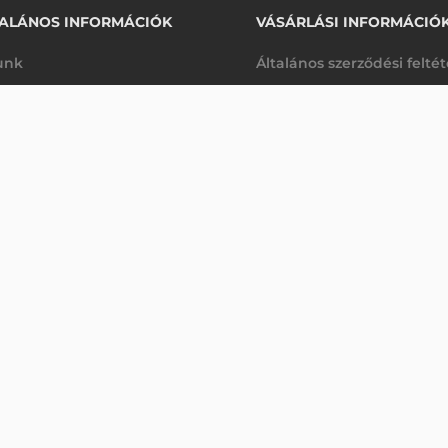
ALÁNOS INFORMÁCIÓK
VÁSÁRLÁSI INFORMÁCIÓ
unk
Általános szerződési felté
rhetőségek
Adatkezelési tájékoztató
39 640 Ft
nettó
arancia
Szállítási és fizetési feltét
sre
(
50 343 Ft
)
K
Jogi nyilatkozat
káink
Elállás a szerződéstől
k végleges törlése
Utalásos fizetési lehetősé
p-Desk
Legyen viszonteladónk