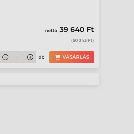
39 640 Ft
nettó
(
50 343 Ft
)
VÁSÁRLÁS
db