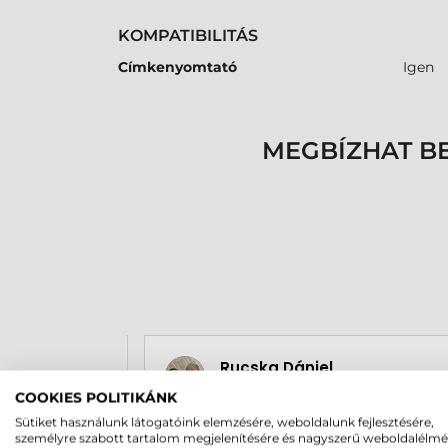
KOMPATIBILITÁS
Címkenyomtató
Igen
MEGBÍZHAT B
Rucska Dániel
2026-05-29
COOKIES POLITIKÁNK
Sütiket használunk látogatóink elemzésére, weboldalunk fejlesztésére,
személyre szabott tartalom megjelenítésére és nagyszerű weboldalélm