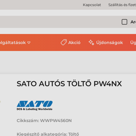
Kapcsolat
Szállítás és fize
Ar
olgáltatások
Akció
Újdonságok
Üg
SATO AUTÓS TÖLTŐ PW4NX
Cikkszám:
WWPW4560N
Kiegészítő alkategória: Töltő