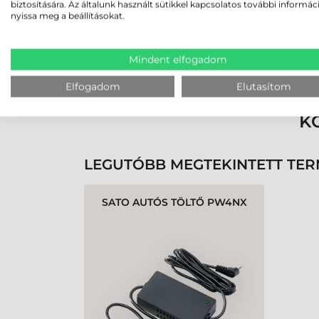
biztosítására. Az általunk használt sütikkel kapcsolatos további informác
nyissa meg a beállításokat.
Rendben volt a rendelésem
Mindent elfogadom
Olvass tovább
Elfogadom
Elutasítom
K
LEGUTÓBB MEGTEKINTETT TE
SATO AUTÓS TÖLTŐ PW4NX