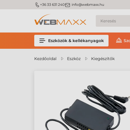
m_phone
m_email
+36 33 631 240
info@webmaxx.hu
Eszközök & kellékanyagok
Sz
Kezdőoldal
Eszköz
Kiegészítők