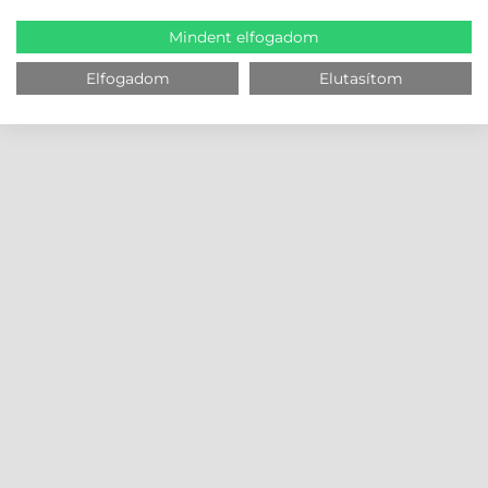
Mindent elfogadom
Elfogadom
Elutasítom