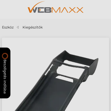
Eszköz
Kiegészítők
Beszélgetés indítása