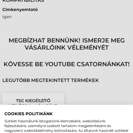
KOMPATIBILITÁS
Címkenyomtató
Igen
MEGBÍZHAT BENNÜNK! ISMERJE MEG
VÁSÁRLÓINK VÉLEMÉNYÉT
KÖVESSE BE YOUTUBE CSATORNÁNKAT!
LEGUTÓBB MEGTEKINTETT TERMÉKEK
TSC KIEGÉSZÍTŐ
VÉDŐTOK + VÁLLPÁNT,
RE310
COOKIES POLITIKÁNK
Sütiket használunk látogatóink elemzésére, weboldalunk
fejlesztésére, személyre szabott tartalom megjelenítésére és
nagyszerű weboldalélmény biztosítására. Az általunk használt sütikkel