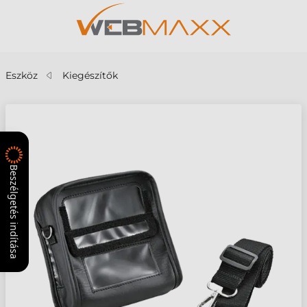
Eszköz
Kiegészítők
Beszélgetés indítása