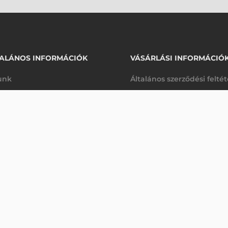
ALÁNOS INFORMÁCIÓK
VÁSÁRLÁSI INFORMÁCIÓ
unk
Általános szerződési felté
rhetőségek
Adatkezelési tájékoztató
141 260 Ft
OTS/MM (203 DPI)
nettó
arancia
Szállítási és fizetési feltét
sre
(
179 400 Ft
)
K
Jogi nyilatkozat
káink
Elállás a szerződéstől
k végleges törlése
Utalásos fizetési lehetősé
p-Desk
Legyen viszonteladónk