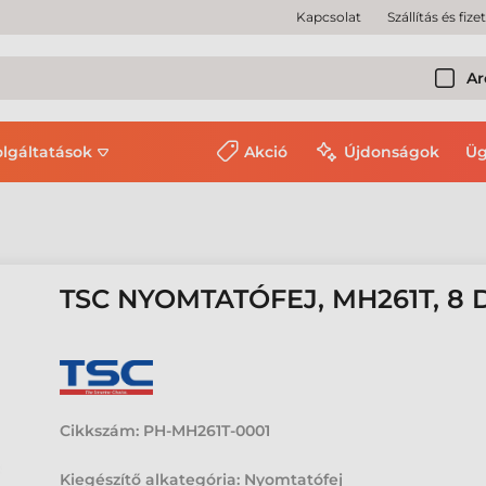
Kapcsolat
Szállítás és fize
Ar
olgáltatások
Akció
Újdonságok
Üg
TSC NYOMTATÓFEJ, MH261T, 8 
Cikkszám:
PH-MH261T-0001
Kiegészítő alkategória: Nyomtatófej