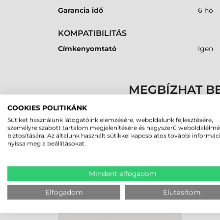
Garancia idő
6 hó
KOMPATIBILITÁS
Címkenyomtató
Igen
MEGBÍZHAT B
COOKIES POLITIKÁNK
K
Sütiket használunk látogatóink elemzésére, weboldalunk fejlesztésére,
személyre szabott tartalom megjelenítésére és nagyszerű weboldalélm
biztosítására. Az általunk használt sütikkel kapcsolatos további informác
nyissa meg a beállításokat.
LEGUTÓBB MEGTEKINTETT TE
Mindent elfogadom
TSC NYOMTATÓFEJ, MH261T, 8
DOTS/MM (203 DPI)
Elfogadom
Elutasítom