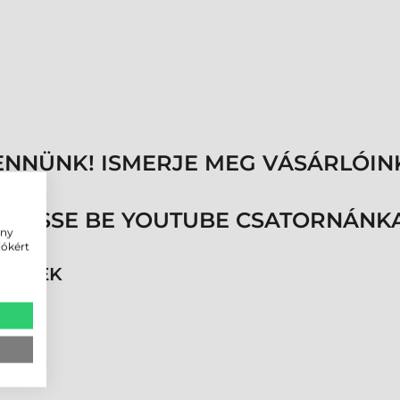
ENNÜNK! ISMERJE MEG VÁSÁRLÓIN
ÖVESSE BE YOUTUBE CSATORNÁNKA
ény
iókért
RMÉKEK