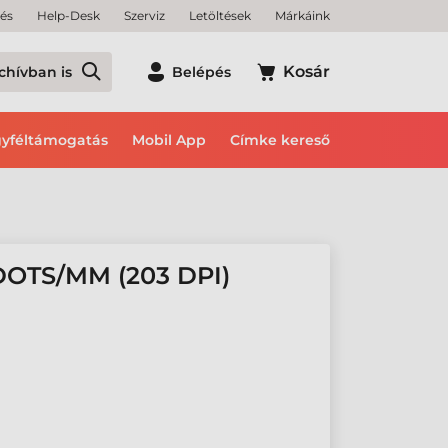
tés
Help-Desk
Szerviz
Letöltések
Márkáink
Kosár
chívban is
Belépés
yféltámogatás
Mobil App
Címke kereső
DOTS/MM (203 DPI)