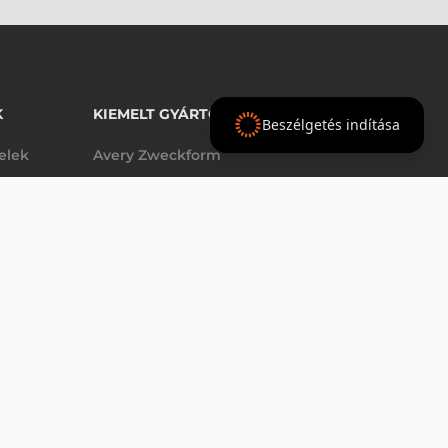
K
KIEMELT GYÁRTÓINK
Beszélgetés indítása
telek
Avery Zweckform
Datalogic
elek
Epson
VÁSÁRLÁS
db
Godex
Tezeko
g
TSC
Zebra