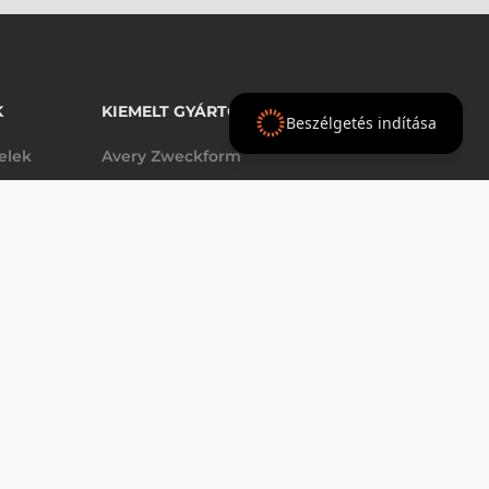
K
KIEMELT GYÁRTÓINK
Beszélgetés indítása
telek
Avery Zweckform
Datalogic
elek
Epson
VÁSÁRLÁS
db
Godex
Tezeko
g
TSC
Zebra