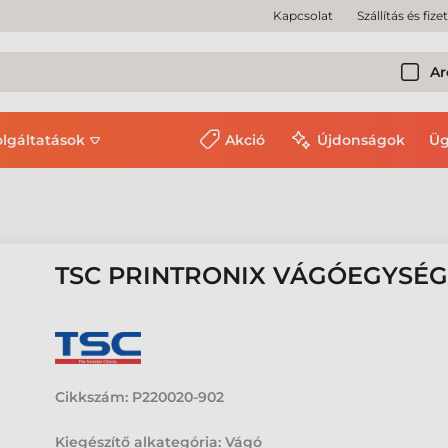
Kapcsolat
Szállítás és fize
Ar
olgáltatások
Akció
Újdonságok
Üg
TSC PRINTRONIX VÁGÓEGYSÉG,
Cikkszám:
P220020-902
Kiegészítő alkategória: Vágó