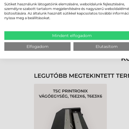
Sütiket használunk látogatóink elemzésére, weboldalunk fejlesztésére,
személyre szabott tartalom megjelenítésére és nagyszerű weboldalélm
biztosítására. Az általunk használt sütikkel kapcsolatos további informác
nyissa meg a beállításokat.
Rendben volt a rendelésem
Olvass tovább
Mindent elfogadom
Elfogadom
Elutasítom
K
LEGUTÓBB MEGTEKINTETT TE
TSC PRINTRONIX
VÁGÓEGYSÉG, T6E2X6, T6E3X6