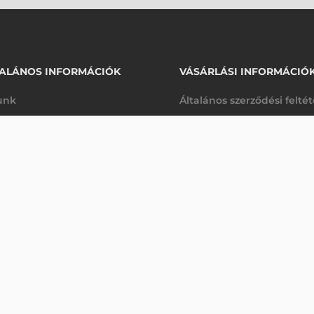
ALÁNOS INFORMÁCIÓK
VÁSÁRLÁSI INFORMÁCIÓ
unk
Általános szerződési felté
rhetőségek
Adatkezelési tájékoztató
193 450 Ft
6E2X6, T6E3X6
nettó
arancia
Szállítási és fizetési feltét
sre
(
245 682 Ft
)
K
Jogi nyilatkozat
káink
Elállás a szerződéstől
k végleges törlése
Utalásos fizetési lehetősé
p-Desk
Legyen viszonteladónk