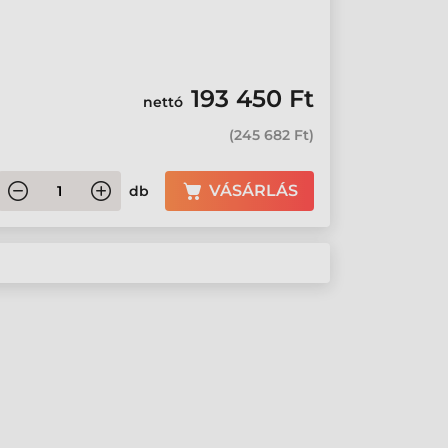
193 450 Ft
nettó
(
245 682 Ft
)
VÁSÁRLÁS
db