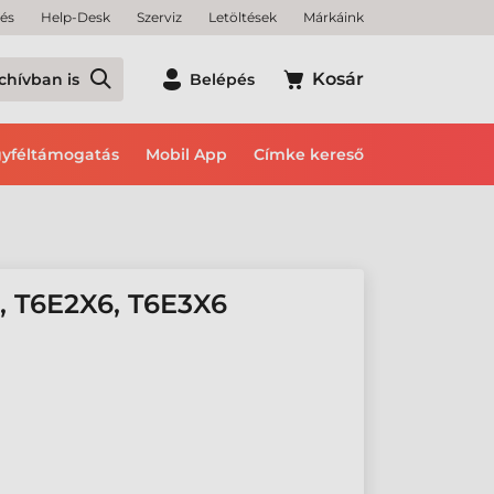
tés
Help-Desk
Szerviz
Letöltések
Márkáink
Kosár
chívban is
Belépés
yféltámogatás
Mobil App
Címke kereső
 T6E2X6, T6E3X6