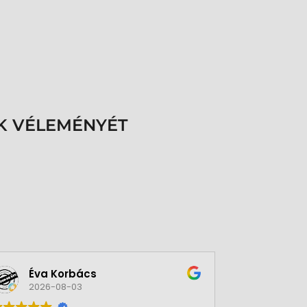
K VÉLEMÉNYÉT
Éva Korbács
A bol
2026-08-03
2026-