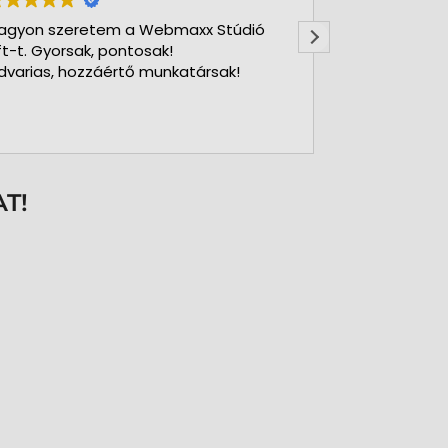
agyon szeretem a Webmaxx Stúdió
Gyors precíz
ft-t. Gyorsak, pontosak!
dvarias, hozzáértő munkatársak!
T!