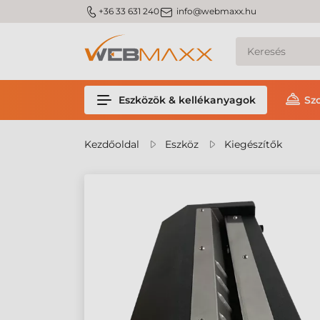
m_phone
m_email
+36 33 631 240
info@webmaxx.hu
Eszközök & kellékanyagok
Sz
Kezdőoldal
Eszköz
Kiegészítők