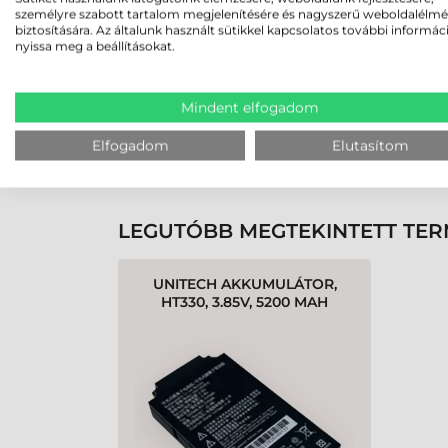
személyre szabott tartalom megjelenítésére és nagyszerű weboldalélm
biztosítására. Az általunk használt sütikkel kapcsolatos további informác
nyissa meg a beállításokat.
Rendben volt a rendelésem
Olvass tovább
Mindent elfogadom
Elfogadom
Elutasítom
K
LEGUTÓBB MEGTEKINTETT TE
UNITECH AKKUMULÁTOR,
HT330, 3.85V, 5200 MAH