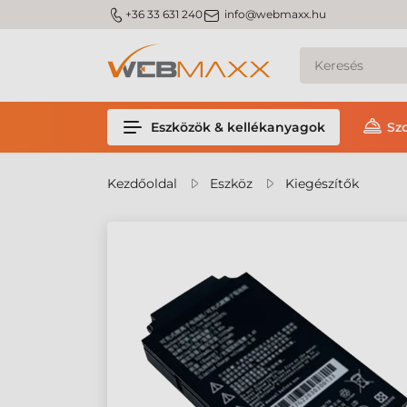
m_phone
m_email
+36 33 631 240
info@webmaxx.hu
Eszközök & kellékanyagok
Sz
Kezdőoldal
Eszköz
Kiegészítők