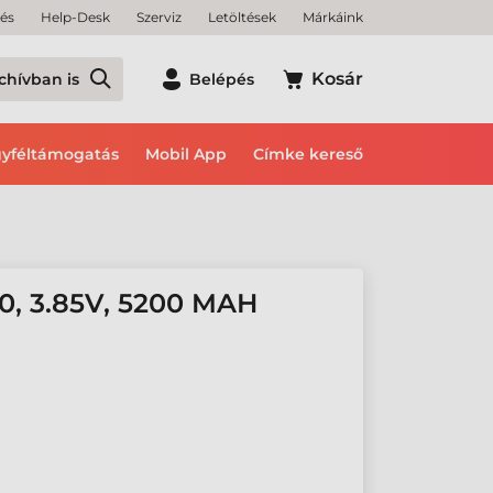
tés
Help-Desk
Szerviz
Letöltések
Márkáink
Kosár
chívban is
Belépés
yféltámogatás
Mobil App
Címke kereső
, 3.85V, 5200 MAH