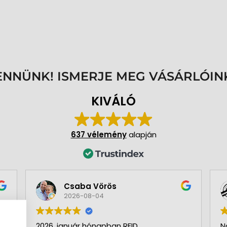
ENNÜNK! ISMERJE MEG VÁSÁRLÓIN
KIVÁLÓ
637 vélemény
alapján
Csaba Vörös
2026-08-04
2026. január hónapban RFID
N