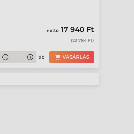
17 940 Ft
nettó
(
22 784 Ft
)
VÁSÁRLÁS
db