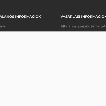
ALÁNOS INFORMÁCIÓK
VÁSÁRLÁSI INFORMÁCIÓ
unk
Általános szerződési felté
rhetőségek
Adatkezelési tájékoztató
17 940 Ft
3.85V, 5200 MAH
nettó
arancia
Szállítási és fizetési feltét
kanap
(
22 784 Ft
)
K
Jogi nyilatkozat
káink
Elállás a szerződéstől
k végleges törlése
Utalásos fizetési lehetősé
p-Desk
Legyen viszonteladónk