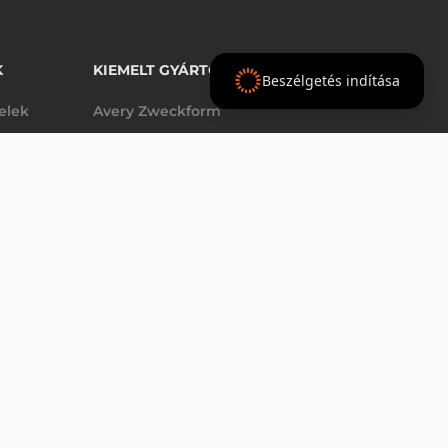
K
KIEMELT GYÁRTÓINK
Beszélgetés indítása
telek
Avery Zweckform
Datalogic
elek
Epson
VÁSÁRLÁS
db
Godex
Tezeko
g
TSC
Zebra