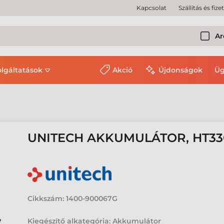
Kapcsolat
Szállítás és fize
Ar
olgáltatások
Akció
Újdonságok
Üg
UNITECH AKKUMULÁTOR, HT330
Cikkszám:
1400-900067G
Kiegészítő alkategória: Akkumulátor