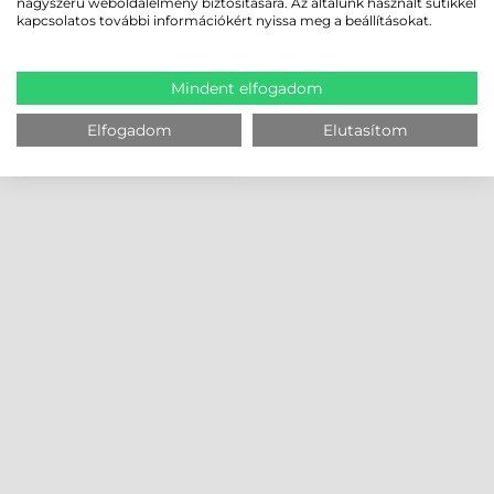
nagyszerű weboldalélmény biztosítására. Az általunk használt sütikkel
kapcsolatos további információkért nyissa meg a beállításokat.
Mindent elfogadom
Elfogadom
Elutasítom