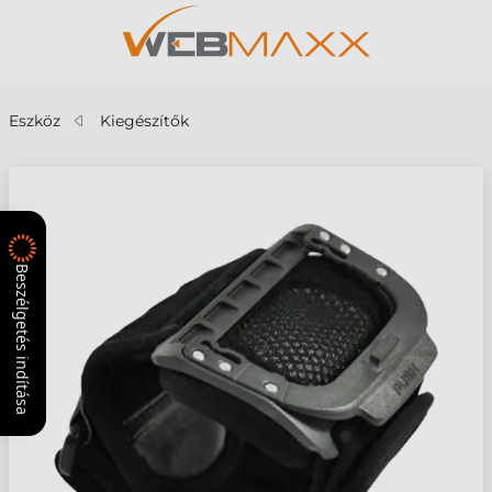
Eszköz
Kiegészítők
Beszélgetés indítása