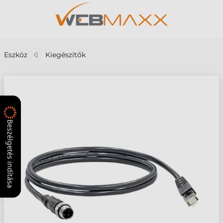
Eszköz
Kiegészítők
Beszélgetés indítása