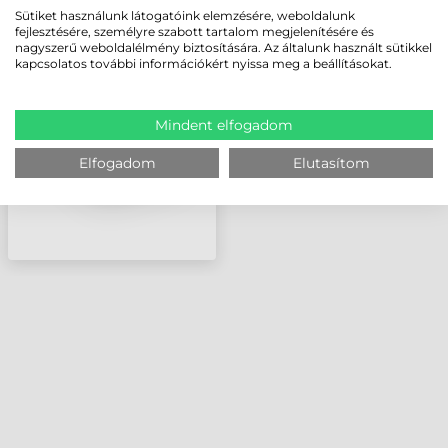
Sütiket használunk látogatóink elemzésére, weboldalunk
ZEBRA INTERFÉSZ,
fejlesztésére, személyre szabott tartalom megjelenítésére és
ETHERNET MODUL,
nagyszerű weboldalélmény biztosítására. Az általunk használt sütikkel
ZD411, ZD421
kapcsolatos további információkért nyissa meg a beállításokat.
Mindent elfogadom
Elfogadom
Elutasítom