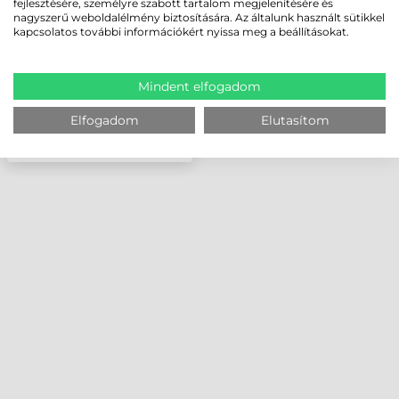
fejlesztésére, személyre szabott tartalom megjelenítésére és
nagyszerű weboldalélmény biztosítására. Az általunk használt sütikkel
kapcsolatos további információkért nyissa meg a beállításokat.
Mindent elfogadom
Elfogadom
Elutasítom