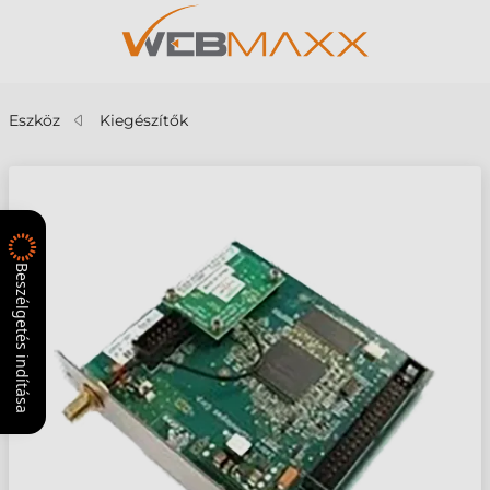
Eszköz
Kiegészítők
Beszélgetés indítása