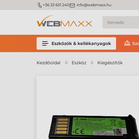
m_phone
m_email
+36 33 631 240
info@webmaxx.hu
Eszközök & kellékanyagok
Sz
Kezdőoldal
Eszköz
Kiegészítők