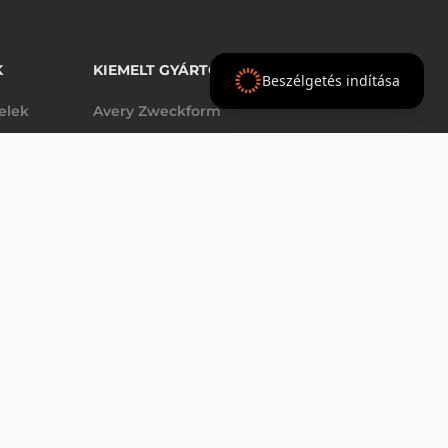
K
KIEMELT GYÁRTÓINK
Beszélgetés indítása
telek
Avery Zweckform
Datalogic
elek
Epson
VÁSÁRLÁS
db
Godex
Tezeko
g
TSC
Zebra