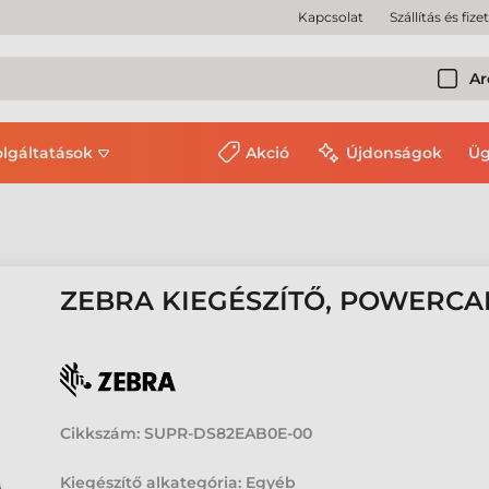
Kapcsolat
Szállítás és fize
Ar
olgáltatások
Akció
Újdonságok
Üg
ZEBRA KIEGÉSZÍTŐ, POWERCA
Cikkszám:
SUPR-DS82EAB0E-00
Kiegészítő alkategória: Egyéb