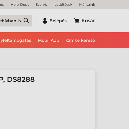
tés
Help-Desk
Szerviz
Letöltések
Márkáink
Kosár
chívban is
Belépés
yféltámogatás
Mobil App
Címke kereső
P, DS8288