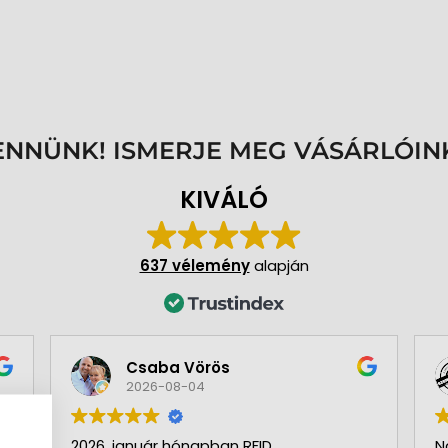
ENNÜNK! ISMERJE MEG VÁSÁRLÓIN
KIVÁLÓ
637 vélemény
alapján
Csaba Vörös
2026-08-04
2026. január hónapban RFID
N