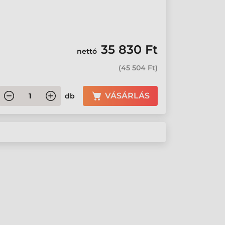
35 830 Ft
nettó
(
45 504 Ft
)
VÁSÁRLÁS
db