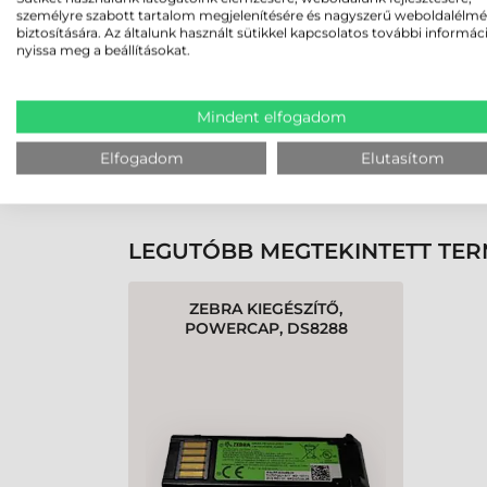
személyre szabott tartalom megjelenítésére és nagyszerű weboldalélm
biztosítására. Az általunk használt sütikkel kapcsolatos további informác
nyissa meg a beállításokat.
Rendben volt a rendelésem
Olvass tovább
Mindent elfogadom
Elfogadom
Elutasítom
K
LEGUTÓBB MEGTEKINTETT TE
ZEBRA KIEGÉSZÍTŐ,
POWERCAP, DS8288