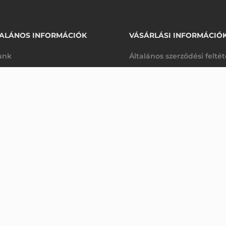
ALÁNOS INFORMÁCIÓK
VÁSÁRLÁSI INFORMÁCIÓ
unk
Általános szerződési felté
rhetőségek
Adatkezelési tájékoztató
35 830 Ft
 DS8288
nettó
arancia
Szállítási és fizetési feltét
sre
(
45 504 Ft
)
K
Jogi nyilatkozat
káink
Elállás a szerződéstől
k végleges törlése
Utalásos fizetési lehetősé
p-Desk
Legyen viszonteladónk