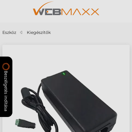
Eszköz
Kiegészítők
Beszélgetés indítása