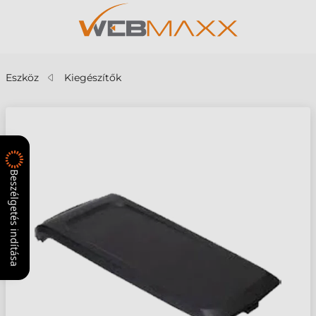
Eszköz
Kiegészítők
Beszélgetés indítása