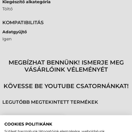
Kiegészítő alkategória
Töltő
KOMPATIBILITÁS
Adatgyűjtő
Igen
MEGBÍZHAT BENNÜNK! ISMERJE MEG
VÁSÁRLÓINK VÉLEMÉNYÉT
KÖVESSE BE YOUTUBE CSATORNÁNKAT!
LEGUTÓBB MEGTEKINTETT TERMÉKEK
ZEBRA TÖLTŐ, 5
COOKIES POLITIKÁNK
ADATGYŰJTŐ RÉSZÉRE,
Sütiket használunk látogatóink elemzésére, weboldalunk