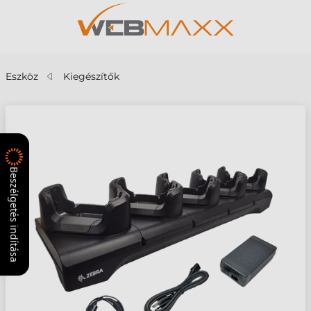
Eszköz
Kiegészítők
Beszélgetés indítása