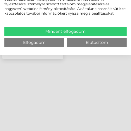
TC53, TC53E, TC58,
fejlesztésére, személyre szabott tartalom megjelenítésére és
TC58E, TÁPEGYSÉGGEL,
nagyszerű weboldalélmény biztosítására. Az általunk használt sütikkel
DC KÁBELLEL
kapcsolatos további információkért nyissa meg a beállításokat.
Mindent elfogadom
Elfogadom
Elutasítom