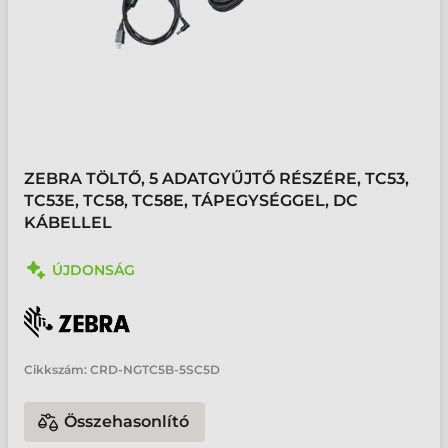
ZEBRA TÖLTŐ, 5 ADATGYŰJTŐ RÉSZÉRE, TC53,
TC53E, TC58, TC58E, TÁPEGYSÉGGEL, DC
KÁBELLEL
ÚJDONSÁG
Cikkszám:
CRD-NGTC5B-5SC5D
Összehasonlító