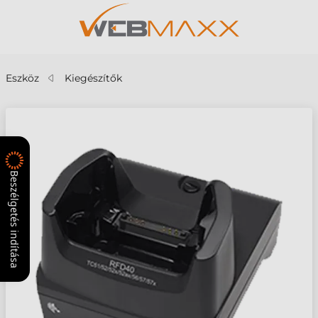
Eszköz
Kiegészítők
Beszélgetés indítása