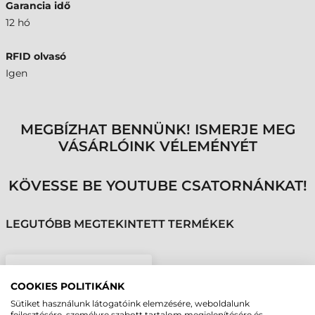
Garancia idő
12 hó
RFID olvasó
Igen
MEGBÍZHAT BENNÜNK! ISMERJE MEG
VÁSÁRLÓINK VÉLEMÉNYÉT
KÖVESSE BE YOUTUBE CSATORNÁNKAT!
LEGUTÓBB MEGTEKINTETT TERMÉKEK
ZEBRA TÖLTŐÁLLOMÁS,
RFD40 SLED + TC5X
COOKIES POLITIKÁNK
ADATGYŰJTŐ
Sütiket használunk látogatóink elemzésére, weboldalunk
fejlesztésére, személyre szabott tartalom megjelenítésére és