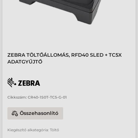
ZEBRA TÖLTŐÁLLOMÁS, RFD40 SLED + TC5X
ADATGYŰJTŐ
Cikkszám:
CR40-1S0T-TC5-G-01
Összehasonlító
Kiegészítő alkategória: Töltő